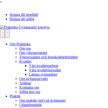
×
Hoppa till innehåll
Hoppa till sidfot
Om Praktiska
Om oss
Om yrkesprogram
Yrkesexamen och högskolebehörighet
Kvalitet
Vårt kvalitetsarbete
Våra kvalitetsresultat
Lämna synpunkter
Om gymnasievalet
Artiklar
Kontakta oss
Jobba hos oss
Praktik
Om praktik (apl) på gymnasiet
Utlandspraktik