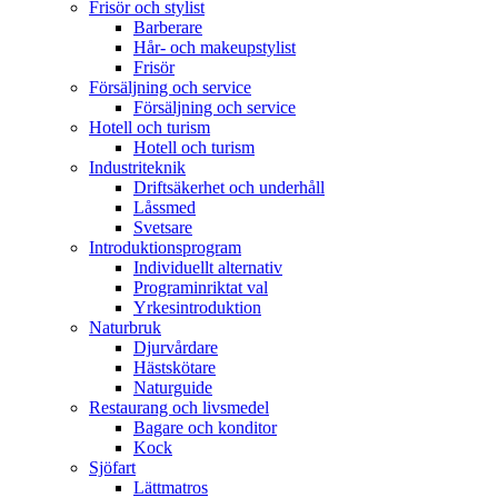
Frisör och stylist
Barberare
Hår- och makeupstylist
Frisör
Försäljning och service
Försäljning och service
Hotell och turism
Hotell och turism
Industriteknik
Driftsäkerhet och underhåll
Låssmed
Svetsare
Introduktionsprogram
Individuellt alternativ
Programinriktat val
Yrkesintroduktion
Naturbruk
Djurvårdare
Hästskötare
Naturguide
Restaurang och livsmedel
Bagare och konditor
Kock
Sjöfart
Lättmatros