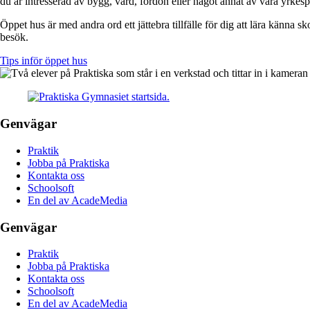
du är intresserad av bygg, vård, fordon eller något annat av våra yrkesp
Öppet hus är med andra ord ett jättebra tillfälle för dig att lära känna s
besök.
Tips inför öppet hus
Genvägar
Praktik
Jobba på Praktiska
Kontakta oss
Schoolsoft
En del av AcadeMedia
Genvägar
Praktik
Jobba på Praktiska
Kontakta oss
Schoolsoft
En del av AcadeMedia