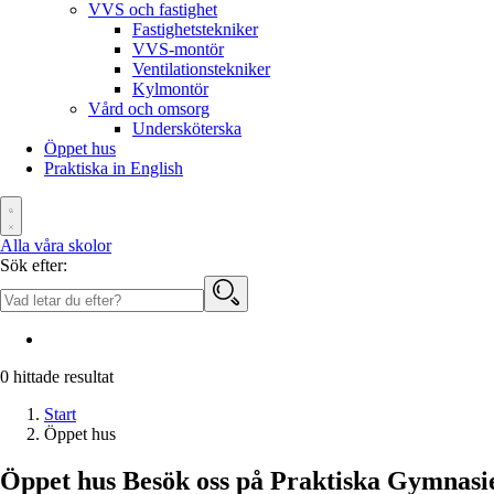
VVS och fastighet
Fastighetstekniker
VVS-montör
Ventilationstekniker
Kylmontör
Vård och omsorg
Undersköterska
Öppet hus
Praktiska in English
Alla våra skolor
Sök efter:
0
hittade resultat
Start
Öppet hus
Öppet hus
Besök oss på Praktiska Gymnasi