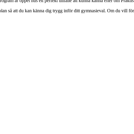
rogram är öppet hus ett perfekt tillfälle att kunna känna efter om Prakti
kolan så att du kan känna dig trygg inför ditt gymnasieval. Om du vill förb