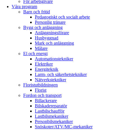
För arbetsgivare
Våra program
Barn och fritid
Pedagogiskt och socialt arbete
Personlig tränare
Bygg och anläggning
Anläggningsförare
Husbyggnad
Mark och anläggning
Målare
El och energi
Automationstekniker
Elektriker
Energiteknik
Larm- och säkerhetstekniker
Nätverkstekniker
Floristutbildningen
Florist
Fordon och transport
Billackerare
Bilskade­reparatör
Lastbilschaufför
Lastbilsmekaniker
Personbilsmekaniker
Snöskoter/ATV/MC-mekaniker