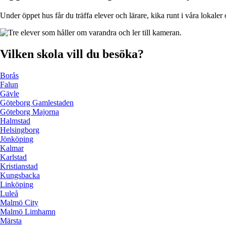
Under öppet hus får du träffa elever och lärare, kika runt i våra lokale
Vilken skola vill du besöka?
Borås
Falun
Gävle
Göteborg Gamlestaden
Göteborg Majorna
Halmstad
Helsingborg
Jönköping
Kalmar
Karlstad
Kristianstad
Kungsbacka
Linköping
Luleå
Malmö City
Malmö Limhamn
Märsta