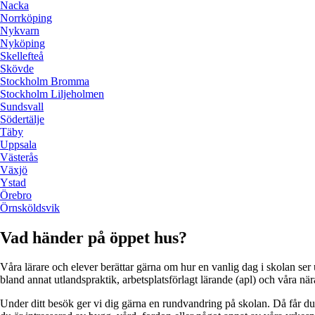
Nacka
Norrköping
Nykvarn
Nyköping
Skellefteå
Skövde
Stockholm Bromma
Stockholm Liljeholmen
Sundsvall
Södertälje
Täby
Uppsala
Västerås
Växjö
Ystad
Örebro
Örnsköldsvik
Vad händer på öppet hus?
Våra lärare och elever berättar gärna om hur en vanlig dag i skolan ser 
bland annat utlandspraktik, arbetsplatsförlagt lärande (apl) och våra nä
Under ditt besök ger vi dig gärna en rundvandring på skolan. Då får du