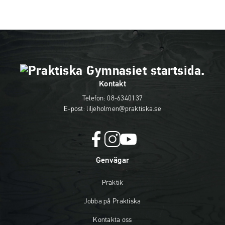
Kontakt
Telefon:
08-6340137
E-post:
liljeholmen@praktiska.se
f
i
y
Genvägar
a
n
o
c
s
u
Praktik
e
t
t
b
a
u
Jobba på Praktiska
o
g
b
o
r
e
Kontakta oss