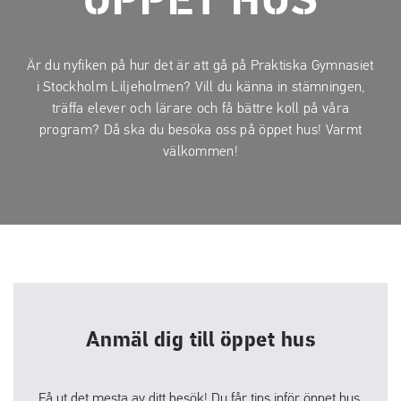
ÖPPET HUS
a
a
t
t
i
i
Är du nyfiken på hur det är att gå på Praktiska Gymnasiet
l
l
i Stockholm Liljeholmen? Vill du känna in stämningen,
l
l
träffa elever och lärare och få bättre koll på våra
i
s
program? Då ska du besöka oss på öppet hus! Varmt
n
i
välkommen!
n
d
e
f
h
o
å
t
l
l
Anmäl dig till öppet hus
Få ut det mesta av ditt besök! Du får tips inför öppet hus,