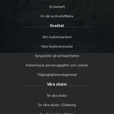
k
a
(
(
m
ö
Schoolsoft
ö
(
p
En del av AcadeMedia
p
ö
p
p
p
n
Kvalitet
n
p
a
a
n
s
Vårt kvalitetsarbete
s
a
i
i
s
n
Våra kvalitetsresultat
n
i
y
y
n
t
Synpunkter på verksamheten
t
y
t
t
t
f
Hantering av personuppgifter och cookies
f
t
ö
Tillgänglighetsredogörelse
ö
f
n
n
ö
s
Våra skolor
s
n
t
t
s
e
Se alla skolor
e
t
r
r
e
)
Se våra skolor i Göteborg
)
r
)