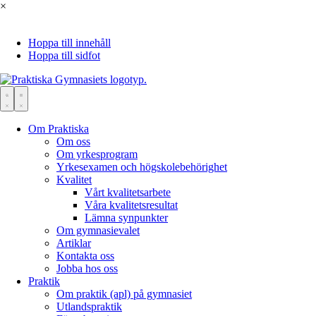
×
Hoppa till innehåll
Hoppa till sidfot
Om Praktiska
Om oss
Om yrkesprogram
Yrkesexamen och högskolebehörighet
Kvalitet
Vårt kvalitetsarbete
Våra kvalitetsresultat
Lämna synpunkter
Om gymnasievalet
Artiklar
Kontakta oss
Jobba hos oss
Praktik
Om praktik (apl) på gymnasiet
Utlandspraktik