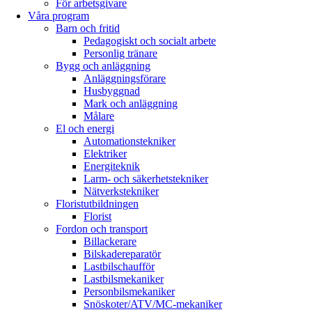
För arbetsgivare
Våra program
Barn och fritid
Pedagogiskt och socialt arbete
Personlig tränare
Bygg och anläggning
Anläggningsförare
Husbyggnad
Mark och anläggning
Målare
El och energi
Automationstekniker
Elektriker
Energiteknik
Larm- och säkerhetstekniker
Nätverkstekniker
Floristutbildningen
Florist
Fordon och transport
Billackerare
Bilskade­reparatör
Lastbilschaufför
Lastbilsmekaniker
Personbilsmekaniker
Snöskoter/ATV/MC-mekaniker