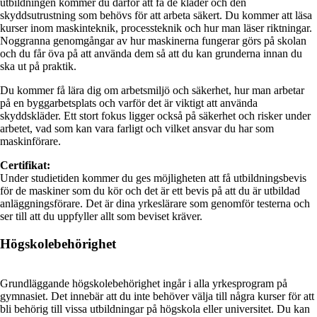
utbildningen kommer du därför att få de kläder och den
skyddsutrustning som behövs för att arbeta säkert. Du kommer att läsa
kurser inom maskinteknik, processteknik och hur man läser riktningar.
Noggranna genomgångar av hur maskinerna fungerar görs på skolan
och du får öva på att använda dem så att du kan grunderna innan du
ska ut på praktik.
Du kommer få lära dig om arbetsmiljö och säkerhet, hur man arbetar
på en byggarbetsplats och varför det är viktigt att använda
skyddskläder. Ett stort fokus ligger också på säkerhet och risker under
arbetet, vad som kan vara farligt och vilket ansvar du har som
maskinförare.
Certifikat:
Under studietiden kommer du ges möjligheten att få utbildningsbevis
för de maskiner som du kör och det är ett bevis på att du är utbildad
anläggningsförare. Det är dina yrkeslärare som genomför testerna och
ser till att du uppfyller allt som beviset kräver.
Högskolebehörighet
Grundläggande högskolebehörighet ingår i alla yrkesprogram på
gymnasiet. Det innebär att du inte behöver välja till några kurser för att
bli behörig till vissa utbildningar på högskola eller universitet. Du kan