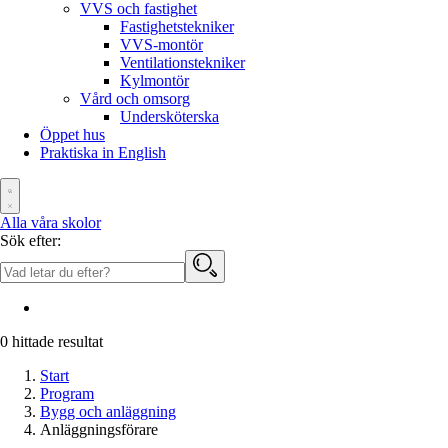
VVS och fastighet
Fastighetstekniker
VVS-montör
Ventilationstekniker
Kylmontör
Vård och omsorg
Undersköterska
Öppet hus
Praktiska in English
Alla våra skolor
Sök efter:
0
hittade resultat
Start
Program
Bygg och anläggning
Anläggningsförare