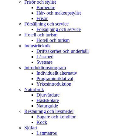
Frisör och stylist
Barberare
Hår- och makeupstylist
Frisör
Försäljning och service
Försäljning och service
Hotell och turism
Hotell och turism
Industriteknik
Driftsäkerhet och underhåll
Låssmed
Svetsare
Introduktionsprogram
Individuellt alternativ
Programinriktat val
Yrkesintroduktion
Naturbruk
Djurvårdare
Hästskötare
Naturguide
Restaurang och livsmedel
Bagare och konditor
Kock
Sjöfart
Lättmatros