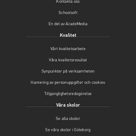
Kontakta oss
k
a
(
(
m
ö
Schoolsoft
ö
(
p
En del av AcadeMedia
p
ö
p
p
p
n
Kvalitet
n
p
a
a
n
s
Vårt kvalitetsarbete
s
a
i
i
s
n
Våra kvalitetsresultat
n
i
y
y
n
t
Synpunkter på verksamheten
t
y
t
t
t
f
Hantering av personuppgifter och cookies
f
t
ö
Tillgänglighetsredogörelse
ö
f
n
n
ö
s
Våra skolor
s
n
t
t
s
e
Se alla skolor
e
t
r
r
e
)
Se våra skolor i Göteborg
)
r