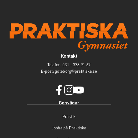
Kontakt
Telefon:
031 - 338 91 67
E-post:
goteborg@praktiska.se
f
i
y
Genvägar
a
n
o
c
s
u
Praktik
e
t
t
b
a
u
Jobba på Praktiska
o
g
b
o
r
e