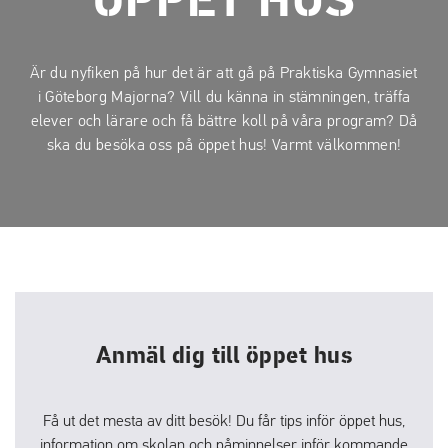
ÖPPET HUS
a
a
t
t
i
i
Är du nyfiken på hur det är att gå på Praktiska Gymnasiet
l
l
i Göteborg Majorna? Vill du känna in stämningen, träffa
l
l
elever och lärare och få bättre koll på våra program? Då
i
s
ska du besöka oss på öppet hus! Varmt välkommen!
n
i
n
d
e
f
h
o
å
t
l
l
Anmäl dig till öppet hus
Få ut det mesta av ditt besök! Du får tips inför öppet hus,
information om skolan och påminnelser inför kommande