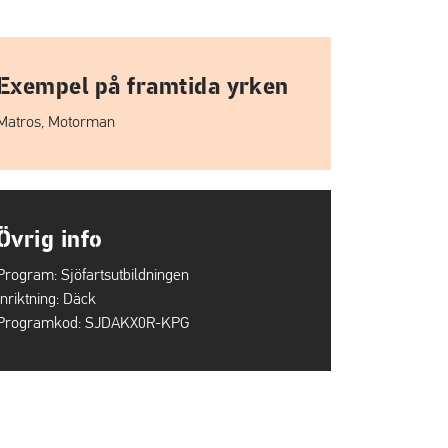
Exempel på framtida yrken
Matros, Motorman
Övrig info
Program:
Sjöfartsutbildningen
Inriktning:
Däck
Programkod:
SJDAKX0R-KPG