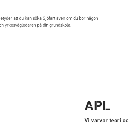
 betyder att du kan söka Sjöfart även om du bor någon
och yrkesvägledaren på din grundskola.
APL
Vi varvar teori o