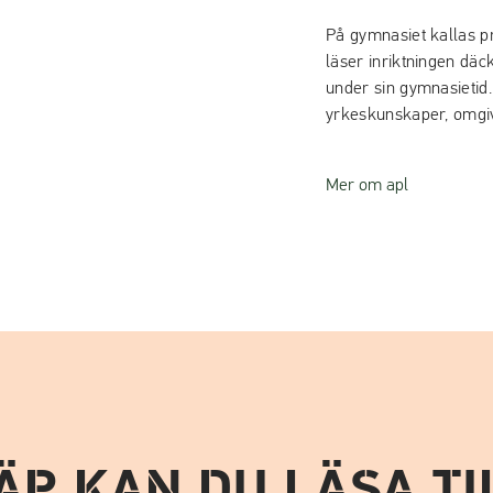
På gymnasiet kallas pr
läser inriktningen däc
under sin gymnasietid.
yrkeskunskaper, omgiv
Mer om apl
ÄR KAN DU LÄSA TI