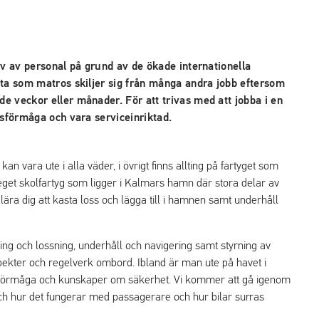
ov av personal på grund av de ökade internationella
eta som matros skiljer sig från många andra jobb eftersom
e veckor eller månader. För att trivas med att jobba i en
tsförmåga och vara serviceinriktad.
an vara ute i alla väder, i övrigt finns allting på fartyget som
tt eget skolfartyg som ligger i Kalmars hamn där stora delar av
ära dig att kasta loss och lägga till i hamnen samt underhåll
ng och lossning, underhåll och navigering samt styrning av
spekter och regelverk ombord. Ibland är man ute på havet i
sförmåga och kunskaper om säkerhet. Vi kommer att gå igenom
g och hur det fungerar med passagerare och hur bilar surras