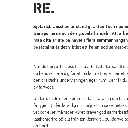
Sjöfartsbranschen är ständigt aktuell och i beh
transporterna och den globala handeln. Att arb
man ofta är ute på havet i flera sammanhängand
besättning är det viktigt att ha en god samarbe
När du börjar hos oss får du arbetskläder så att du k
du behöver lära dig för att bli lättmatros. Vi har e
den praktiska undervisningen äger rum. Där får du l
av fartyget.
Under utbildningen kommer du få lära dig om lastni
fartyget. Du får lära dig om miljö- och säkerhetsa
veckor eller månader vilket kräver god samarbet
lasthantering på allt från tankfartyg till bulkfarty
ombord.