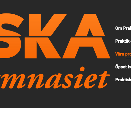
Om Prak
Praktik
Våra pr
Öppet h
Praktisk