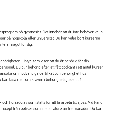
esprogram på gymnasiet. Det innebär att du inte behöver välja
dningar på högskola eller universitet. Du kan välja bort kurserna
te är något för dig.
h behörigheter – intyg som visar att du är behörig för din
sonal. Du blir behörig efter att fått godkänt i ett antal kurser
nsöka om nödvändiga certifikat och behörighet hos
 Du kan läsa mer om kraven i behörighetsguiden på
 och hörselkrav som ställs för att få arbeta till sjöss. Vid känd
onrecept från optiker som inte är äldre än tre månader. Du kan