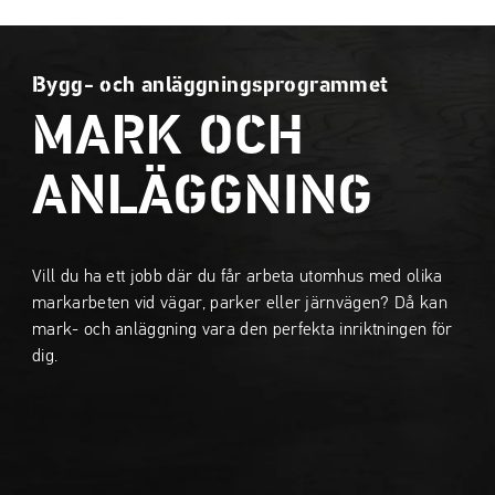
a
a
t
t
i
i
Bygg- och anläggningsprogrammet
l
l
MARK OCH
l
l
i
s
n
i
ANLÄGGNING
n
d
e
f
h
o
Vill du ha ett jobb där du får arbeta utomhus med olika
å
t
markarbeten vid vägar, parker eller järnvägen? Då kan
l
mark- och anläggning vara den perfekta inriktningen för
l
dig.