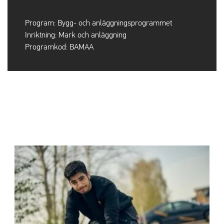
Program:
Bygg- och anläggningsprogrammet
Inriktning:
Mark och anläggning
Programkod:
BAMAA