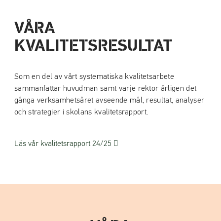
a
a
t
t
VÅRA
i
i
KVALITETSRESULTAT
l
l
l
l
i
s
Som en del av vårt systematiska kvalitetsarbete
n
i
sammanfattar huvudman samt varje rektor årligen det
n
d
gånga verksamhetsåret avseende mål, resultat, analyser
e
f
och strategier i skolans kvalitetsrapport.
h
o
å
t
l
(
Läs vår kvalitetsrapport 24/25
l
ö
p
p
n
a
s