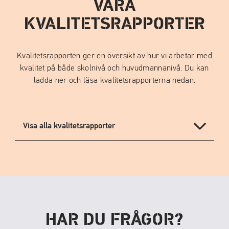
VÅRA
i
n
KVALITETSRAPPORTER
y
t
t
Kvalitetsrapporten ger en översikt av hur vi arbetar med
f
kvalitet på både skolnivå och huvudmannanivå. Du kan
ö
ladda ner och läsa kvalitetsrapporterna nedan.
n
s
t
Visa alla kvalitetsrapporter
e
r
)
HAR DU FRÅGOR?