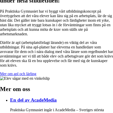
under hela studietiden!
På Praktiska Gymnasiet har vi byggt vårt utbildningskoncept på
övertygelsen att det våra elever kan lära sig på en arbetsplats, lär de sig
bäst där. Det gäller inte bara kunskaper och färdigheter inom ett yrke,
utan lika mycket att tryggt lotsas in i de förväntningar som finns på en
arbetsplats och att kunna möta de krav som ställs ute på
arbetsmarknaden.
Därför är apl (arbetsplatsförlagt lärande) en viktig del av våra
utbildningar. På sina apl-platser har eleverna en handledare som
avsvarar för dem och i nära dialog med våra lärare som regelbundet har
avstämningar ser vi till att både elev och arbetsgivare gör det som krävs
för att eleven ska få en bra upplevelse och får med sig de kunskaper
som krävs.
Mer om apl och lärling
Mer om oss
En del av AcadeMedia
Praktiska Gymnasiet ingår i AcadeMedia – Sveriges största