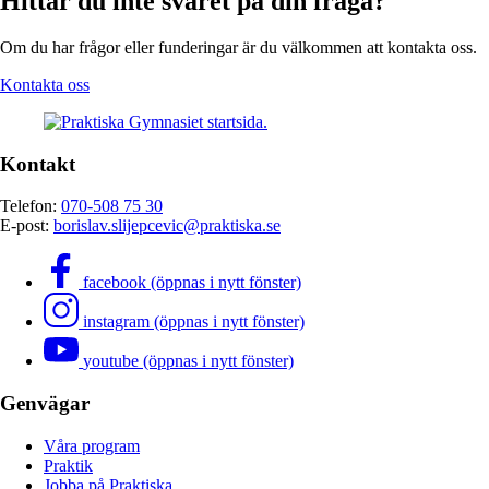
Hittar du inte svaret på din fråga?
Om du har frågor eller funderingar är du välkommen att kontakta oss.
Kontakta oss
Kontakt
Telefon:
070-508 75 30
E-post:
borislav.slijepcevic@praktiska.se
facebook (öppnas i nytt fönster)
instagram (öppnas i nytt fönster)
youtube (öppnas i nytt fönster)
Genvägar
Våra program
Praktik
Jobba på Praktiska