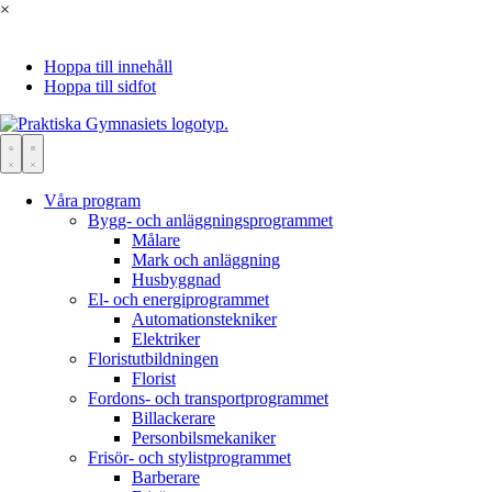
×
Hoppa till innehåll
Hoppa till sidfot
Våra program
Bygg- och anläggningsprogrammet
Målare
Mark och anläggning
Husbyggnad
El- och energiprogrammet
Automations­tekniker
Elektriker
Floristutbildningen
Florist
Fordons- och transportprogrammet
Bil­lackerare
Personbils­mekaniker
Frisör- och stylistprogrammet
Barberare