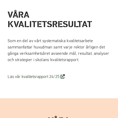
a
a
t
t
VÅRA
i
i
KVALITETSRESULTAT
l
l
l
l
i
s
Som en del av vårt systematiska kvalitetsarbete
n
i
sammanfattar huvudman samt varje rektor årligen det
n
d
gånga verksamhetsåret avseende mål, resultat, analyser
e
f
och strategier i skolans kvalitetsrapport.
h
o
å
t
l
(
Läs vår kvalitetsrapport 24/25
l
ö
p
p
n
a
s