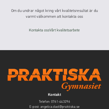
Om du undrar något kring vårt kvalitetsresultat är du
varmt välkommen att kontakta oss
Kontakta oss
Vårt kvalitetsarbete
Kontakt
Telefon:
0761-443296
E-post:
angelica.daol@praktiska.se