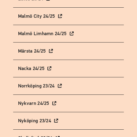
n
i
)
(
f
a
e
t
p
s
n
ö
ö
s
r
t
n
t
y
Malmö City 24/25
p
n
i
)
(
f
a
e
t
p
s
n
ö
ö
s
r
t
n
t
y
Malmö Limhamn 24/25
p
n
i
)
(
f
a
e
t
p
s
n
ö
ö
s
r
t
n
t
y
Märsta 24/25
p
n
i
)
(
f
a
e
t
p
s
n
ö
ö
s
r
t
n
t
y
Nacka 24/25
p
n
i
)
(
f
a
e
t
p
s
n
ö
ö
s
r
t
n
t
y
Norrköping 23/24
p
n
i
)
(
f
a
e
t
p
s
n
ö
ö
s
r
t
n
t
y
Nykvarn 24/25
p
n
i
)
(
f
a
e
t
p
s
n
ö
ö
s
r
t
n
t
y
Nyköping 23/24
p
n
i
)
(
f
a
e
t
p
s
n
ö
ö
s
r
t
n
t