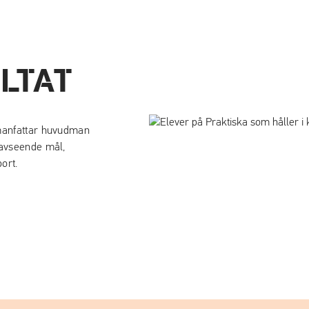
LTAT
mmanfattar huvudman
 avseende mål,
ort.