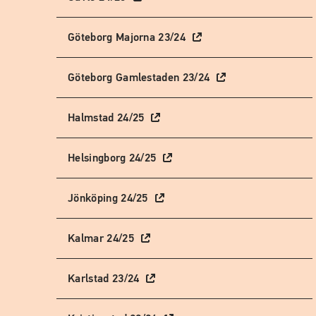
(
a
p
ö
s
n
Göteborg Majorna 23/24
p
i
(
a
p
n
ö
s
n
y
Göteborg Gamlestaden 23/24
p
i
(
a
t
p
n
ö
s
t
n
y
Halmstad 24/25
p
i
(
f
a
t
p
n
ö
ö
s
t
n
y
Helsingborg 24/25
p
n
i
(
f
a
t
p
s
n
ö
ö
s
t
n
t
y
Jönköping 24/25
p
n
i
(
f
a
e
t
p
s
n
ö
ö
s
r
t
n
t
y
Kalmar 24/25
p
n
i
)
(
f
a
e
t
p
s
n
ö
ö
s
r
t
n
t
y
Karlstad 23/24
p
n
i
)
(
f
a
e
t
p
s
n
ö
ö
s
r
t
n
t