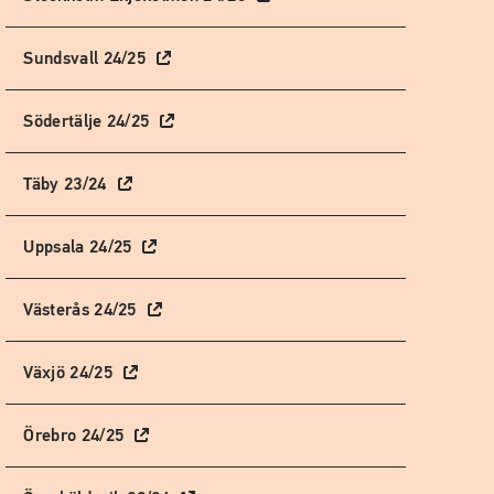
n
i
)
(
f
a
e
t
p
s
n
ö
ö
s
r
t
n
t
y
Sundsvall 24/25
p
n
i
)
(
f
a
e
t
p
s
n
ö
ö
s
r
t
n
t
y
Södertälje 24/25
p
n
i
)
(
f
a
e
t
p
s
n
ö
ö
s
r
t
n
t
y
Täby 23/24
p
n
i
)
(
f
a
e
t
p
s
n
ö
ö
s
r
t
n
t
y
Uppsala 24/25
p
n
i
)
(
f
a
e
t
p
s
n
ö
ö
s
r
t
n
t
y
Västerås 24/25
p
n
i
)
(
f
a
e
t
p
s
n
ö
ö
s
r
t
n
t
y
Växjö 24/25
p
n
i
)
(
f
a
e
t
p
s
n
ö
ö
s
r
t
n
t
y
Örebro 24/25
p
n
i
)
(
f
a
e
t
p
s
n
ö
ö
s
r
t
n
t