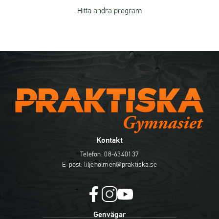
Hitta andra program
Kontakt
Telefon:
08-6340137
E-post:
liljeholmen@praktiska.se
f
i
y
Genvägar
a
n
o