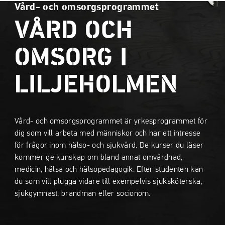
Vård- och omsorgsprogrammet
a
a
t
t
VÅRD OCH
i
i
l
l
OMSORG I
l
l
i
s
LILJEHOLMEN
n
i
n
d
e
f
h
o
Vård- och omsorgsprogrammet är yrkesprogrammet för
å
t
dig som vill arbeta med människor och har ett intresse
l
för frågor inom hälso- och sjukvård. De kurser du läser
l
kommer ge kunskap om bland annat omvårdnad,
medicin, hälsa och hälsopedagogik. Efter studenten kan
du som vill plugga vidare till exempelvis sjuksköterska,
sjukgymnast, brandman eller socionom.