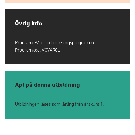
Övrig info
Program:
Vård- och omsorgsprogrammet
Programkod:
VOVAR0L
Apl på denna utbildning
Utbildningen läses som lärling från årskurs 1.