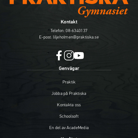
Kontakt
Telefon:
08-6340137
E-post:
liljeholmen@praktiska.se
f
i
y
Genvägar
a
n
o
c
s
u
Praktik
e
t
t
b
a
u
Jobba på Praktiska
o
g
b
o
r
e
Kontakta oss
k
a
(
(
m
ö
Schoolsoft
ö
(
p
En del av AcadeMedia
p
ö
p
p
p
n