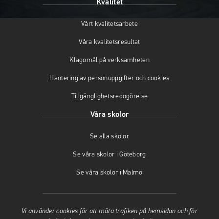
Kvalitet
n
p
a
a
n
s
Vårt kvalitetsarbete
s
a
i
i
s
n
Våra kvalitetsresultat
n
i
y
y
n
t
Klagomål på verksamheten
t
y
t
t
t
f
Hantering av personuppgifter och cookies
f
t
ö
Tillgänglighetsredogörelse
ö
f
n
n
ö
s
Våra skolor
s
n
t
t
s
e
Se alla skolor
e
t
r
r
e
)
Se våra skolor i Göteborg
)
r
)
Se våra skolor i Malmö
Vi använder cookies för att mäta trafiken på hemsidan och för