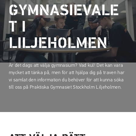
a
a
GYMNASIEVALE
t
t
i
i
T I
l
l
l
l
LILJEHOLMEN
i
s
n
i
n
d
e
f
Är det dags att välja gymnasium? Vad kul! Det kan vara
h
o
mycket att tänka på, men för att hjälpa dig på traven har
å
t
vi samlat den information du behöver för att kunna söka
l
till oss på Praktiska Gymnasiet Stockholm Liljeholmen.
l