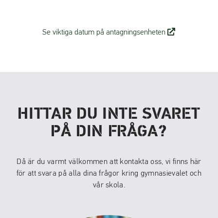
(
Se viktiga datum på antagningsenheten
ö
p
p
n
a
s
HITTAR DU INTE SVARET
i
n
PÅ DIN FRÅGA?
y
t
t
Då är du varmt välkommen att kontakta oss, vi finns här
f
för att svara på alla dina frågor kring gymnasievalet och
ö
vår skola.
n
s