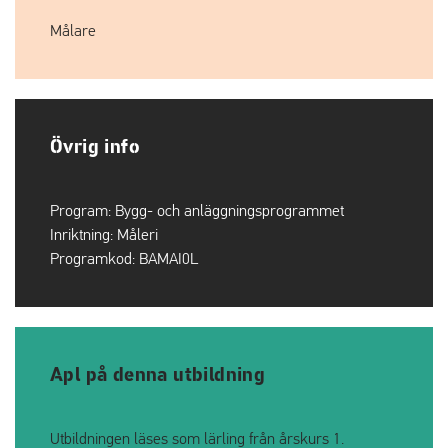
Målare
Övrig info
Program:
Bygg- och anläggningsprogrammet
Inriktning:
Måleri
Programkod:
BAMAI0L
Apl på denna utbildning
Utbildningen läses som lärling från årskurs 1.