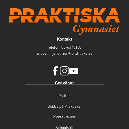
Kontakt
Telefon:
08-6340137
E-post:
liljeholmen@praktiska.se
f
i
y
Genvägar
a
n
o
c
s
u
Praktik
e
t
t
b
a
u
Jobba på Praktiska
o
g
b
o
r
e
Kontakta oss
k
a
(
(
m
ö
Schoolsoft