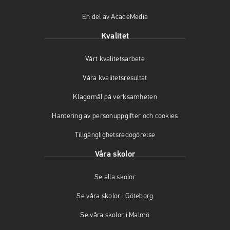
ö
(
p
En del av AcadeMedia
p
ö
p
p
p
n
Kvalitet
n
p
a
a
n
s
Vårt kvalitetsarbete
s
a
i
i
s
n
Våra kvalitetsresultat
n
i
y
y
n
t
Klagomål på verksamheten
t
y
t
t
t
f
Hantering av personuppgifter och cookies
f
t
ö
Tillgänglighetsredogörelse
ö
f
n
n
ö
s
Våra skolor
s
n
t
t
s
e
Se alla skolor
e
t
r
r
e
)
Se våra skolor i Göteborg
)
r
)
Se våra skolor i Malmö