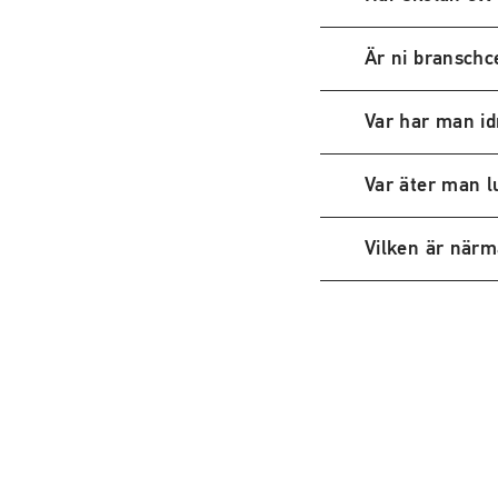
Är ni branschce
Var har man id
Var äter man l
Vilken är närma