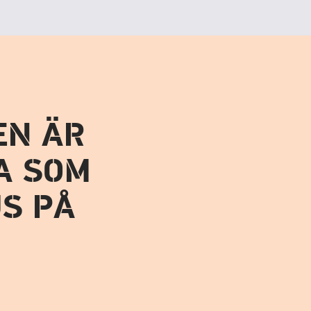
EN ÄR
A SOM
US PÅ