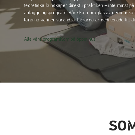
teoretiska kunskaper direkt i praktiken – inte minst p
anläggningsprogram. Vår skola präglas av gemenskap 
lärarna känner varandra. Lärarna är dedikerade till di
Alla våra program
Kom på öppet hus
SOM