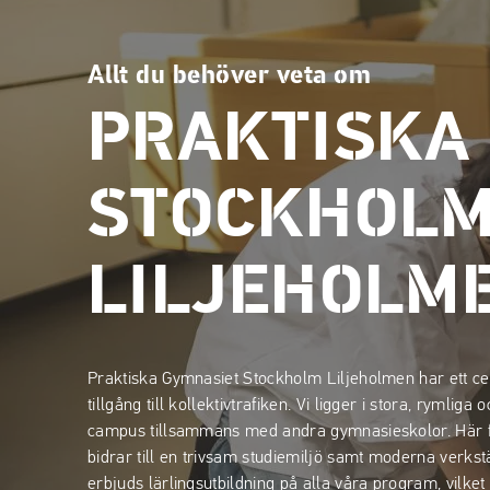
p
p
a
a
t
t
Allt du behöver veta om
i
i
l
l
PRAKTISKA
l
l
i
s
n
i
STOCKHOL
n
d
e
f
LILJEHOLM
h
o
å
t
l
l
Praktiska Gymnasiet Stockholm Liljeholmen har ett ce
tillgång till kollektivtrafiken. Vi ligger i stora, rymliga
campus tillsammans med andra gymnasieskolor. Här f
bidrar till en trivsam studiemiljö samt moderna verks
erbjuds lärlingsutbildning på alla våra program, vilket 