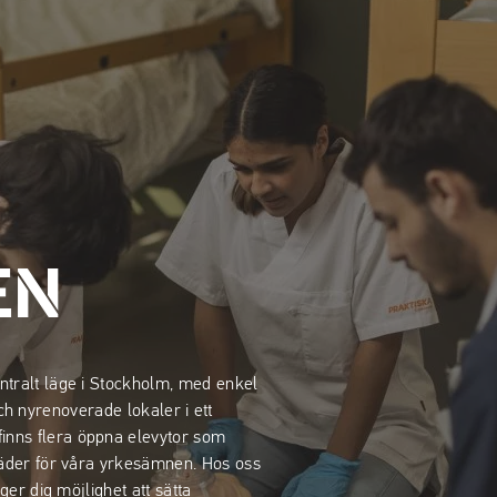
M
EN
ntralt läge i Stockholm, med enkel
 och nyrenoverade lokaler i ett
inns flera öppna elevytor som
täder för våra yrkesämnen. Hos oss
ger dig möjlighet att sätta