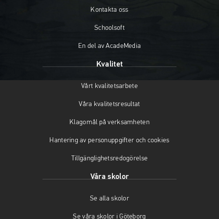
o
r
e
Kontakta oss
k
a
(
(
m
ö
Schoolsoft
ö
(
p
En del av AcadeMedia
p
ö
p
p
p
n
Kvalitet
n
p
a
a
n
s
Vårt kvalitetsarbete
s
a
i
i
s
n
Våra kvalitetsresultat
n
i
y
y
n
t
Klagomål på verksamheten
t
y
t
t
t
f
Hantering av personuppgifter och cookies
f
t
ö
Tillgänglighetsredogörelse
ö
f
n
n
ö
s
Våra skolor
s
n
t
t
s
e
Se alla skolor
e
t
r
r
e
)
Se våra skolor i Göteborg