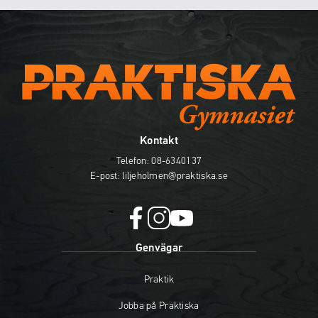
Kontakt
Telefon:
08-6340137
E-post:
liljeholmen@praktiska.se
f
i
y
Genvägar
a
n
o
c
s
u
Praktik
e
t
t
b
a
u
Jobba på Praktiska
o
g
b