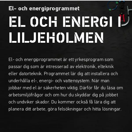
a
a
El- och energiprogrammet
t
t
EL OCH ENERGI I
i
i
l
l
l
l
LILJEHOLMEN
i
s
n
i
n
d
El- och energiprogrammet är ett yrkesprogram som
e
f
passar dig som är intresserad av elektronik, elteknik
h
o
eller datorteknik. Programmet lär dig att installera och
å
t
underhålla el-, energi- och vattensystem. När man
l
jobbar med el är säkerheten viktig. Därför får du läsa om
l
arbetsmiljöfrågor och om hur du skyddar dig på jobbet
och undviker skador. Du kommer också få lära dig att
planera ditt arbete, göra felsökningar och hitta lösningar.