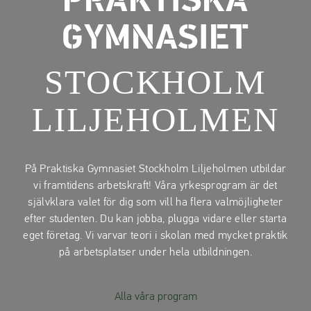
PRAKTISKA
a
a
t
t
GYMNASIET
i
i
l
l
STOCKHOLM
l
l
i
s
LILJEHOLMEN
n
i
n
d
e
f
h
o
På Praktiska Gymnasiet Stockholm Liljeholmen utbildar
å
t
vi framtidens arbetskraft! Våra yrkesprogram är det
l
självklara valet för dig som vill ha flera valmöjligheter
l
efter studenten. Du kan jobba, plugga vidare eller starta
eget företag. Vi varvar teori i skolan med mycket praktik
på arbetsplatser under hela utbildningen.
Alla våra program