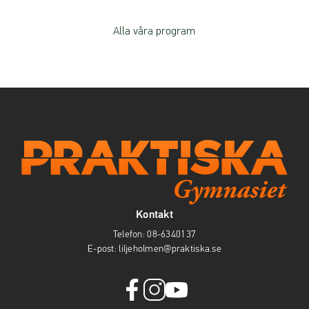
Alla våra program
Kontakt
Telefon:
08-6340137
E-post:
liljeholmen@praktiska.se
f
i
y