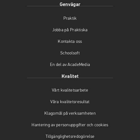
Genvägar
a
n
o
c
s
u
Praktik
e
t
t
b
a
u
Jobba på Praktiska
o
g
b
o
r
e
Kontakta oss
k
a
(
(
m
ö
Schoolsoft
ö
(
p
En del av AcadeMedia
p
ö
p
p
p
n
Kvalitet
n
p
a
a
n
s
Vårt kvalitetsarbete
s
a
i
i
s
n
Våra kvalitetsresultat
n
i
y
y
n
t
Klagomål på verksamheten
t
y
t
t
t
f
Hantering av personuppgifter och cookies
f
t
ö
Tillgänglighetsredogörelse
ö
f
n