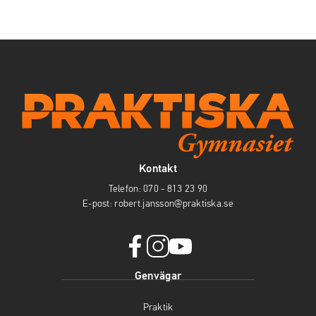
Kontakt
Telefon:
070 - 813 23 90
E-post:
robert.jansson@praktiska.se
f
i
y
Genvägar
a
n
o
c
s
u
Praktik
e
t
t