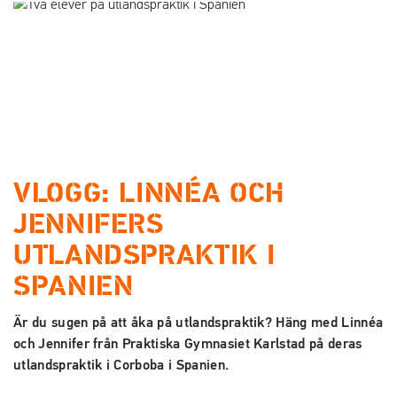
a
a
t
t
i
i
l
l
l
l
i
s
n
i
n
d
e
f
VLOGG: LINNÉA OCH
h
o
JENNIFERS
å
t
l
UTLANDSPRAKTIK I
l
SPANIEN
Är du sugen på att åka på utlandspraktik? Häng med Linnéa
och Jennifer från Praktiska Gymnasiet Karlstad på deras
utlandspraktik i Corboba i Spanien.