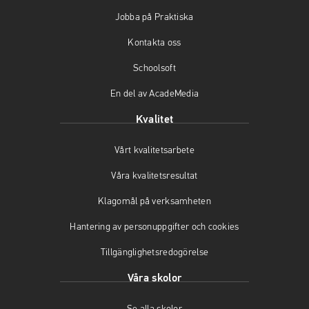
b
a
u
Jobba på Praktiska
o
g
b
o
r
e
Kontakta oss
k
a
(
(
m
ö
Schoolsoft
ö
(
p
En del av AcadeMedia
p
ö
p
p
p
n
Kvalitet
n
p
a
a
n
s
Vårt kvalitetsarbete
s
a
i
i
s
n
Våra kvalitetsresultat
n
i
y
y
n
t
Klagomål på verksamheten
t
y
t
t
t
f
Hantering av personuppgifter och cookies
f
t
ö
Tillgänglighetsredogörelse
ö
f
n
n
ö
s
Våra skolor
s
n
t
t
s
e