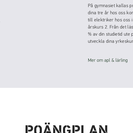
På gymnasiet kallas pr
dina tre år hos oss ko
till elektriker hos oss
årskurs 2. Från det lä
% av din studietid ute 
utveckla dina yrkesku
Mer om apl & lärling
POÄNGPLAN