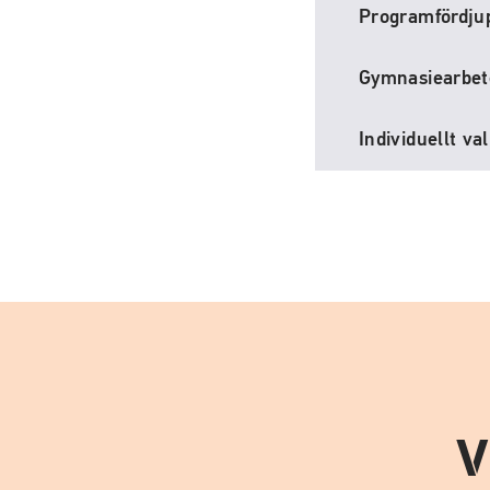
Programfördju
Gymnasiearbet
Individuellt val
V