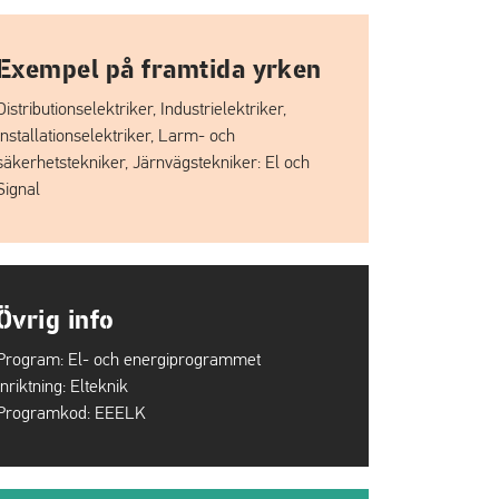
Exempel på framtida yrken
Distributionselektriker, Industrielektriker,
Installationselektriker, Larm- och
säkerhetstekniker, Järnvägstekniker: El och
Signal
Övrig info
Program:
El- och energiprogrammet
Inriktning:
Elteknik
Programkod:
EEELK