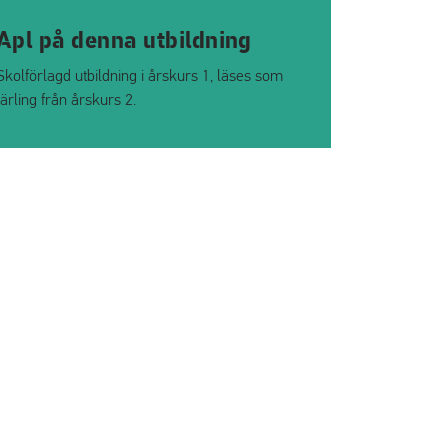
Apl på denna utbildning
Skolförlagd utbildning i årskurs 1, läses som
lärling från årskurs 2.