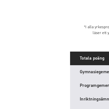
*I alla yrkesp
läser ett
Totala poäng
Gymnasiegem
Programgeme
Inriktningsäm