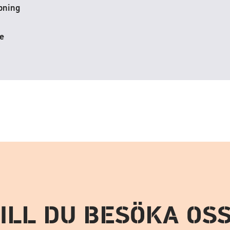
pning
e
ILL DU BESÖKA OS