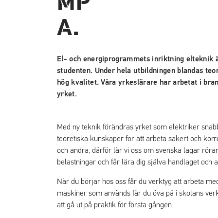
El- och energiprogrammets inriktning elteknik ä
studenten. Under hela utbildningen blandas teo
hög kvalitet. Våra yrkeslärare har arbetat i br
yrket.
Med ny teknik förändras yrket som elektriker snabbt
teoretiska kunskaper för att arbeta säkert och korrek
och andra, därför lär vi oss om svenska lagar rör
belastningar och får lära dig själva handlaget och at
När du börjar hos oss får du verktyg att arbeta m
maskiner som används får du öva på i skolans ver
att gå ut på praktik för första gången.