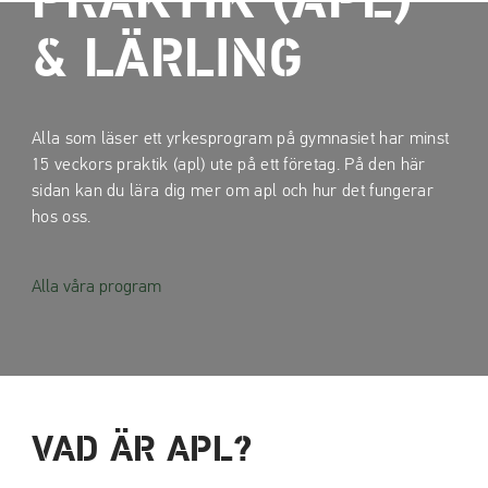
PRAKTIK (APL)
a
a
t
t
& LÄRLING
i
i
l
l
l
l
Alla som läser ett yrkesprogram på gymnasiet har minst
i
s
15 veckors praktik (apl) ute på ett företag. På den här
n
i
sidan kan du lära dig mer om apl och hur det fungerar
n
d
hos oss.
e
f
h
o
å
t
Alla våra program
l
l
VAD ÄR APL?