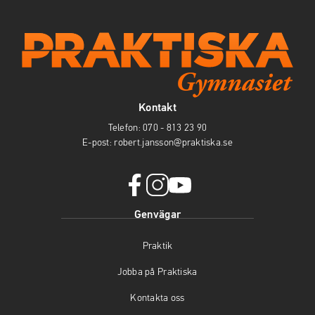
Kontakt
Telefon:
070 - 813 23 90
E-post:
robert.jansson@praktiska.se
f
i
y
Genvägar
a
n
o
c
s
u
Praktik
e
t
t
b
a
u
Jobba på Praktiska
o
g
b
o
r
e
Kontakta oss
k
a
(