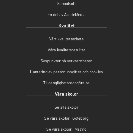
(
m
ö
Schoolsoft
ö
(
p
En del av AcadeMedia
p
ö
p
p
p
n
Kvalitet
n
p
a
a
n
s
Vårt kvalitetsarbete
s
a
i
i
s
n
Våra kvalitetsresultat
n
i
y
y
n
t
Synpunkter på verksamheten
t
y
t
t
t
f
Hantering av personuppgifter och cookies
f
t
ö
Tillgänglighetsredogörelse
ö
f
n
n
ö
s
Våra skolor
s
n
t
t
s
e
Se alla skolor
e
t
r
r
e
)
Se våra skolor i Göteborg
)
r
)
Se våra skolor i Malmö