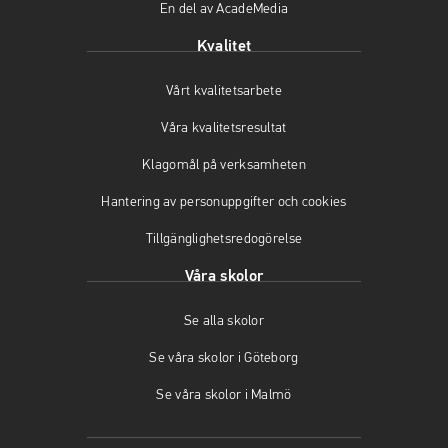
En del av AcadeMedia
p
ö
p
p
p
n
Kvalitet
n
p
a
a
n
s
Vårt kvalitetsarbete
s
a
i
i
s
n
Våra kvalitetsresultat
n
i
y
y
n
t
Klagomål på verksamheten
t
y
t
t
t
f
Hantering av personuppgifter och cookies
f
t
ö
Tillgänglighetsredogörelse
ö
f
n
n
ö
s
Våra skolor
s
n
t
t
s
e
Se alla skolor
e
t
r
r
e
)
Se våra skolor i Göteborg
)
r
)
Se våra skolor i Malmö