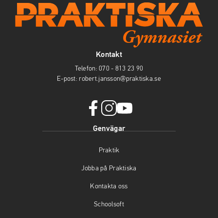
Kontakt
Telefon:
070 - 813 23 90
E-post:
robert.jansson@praktiska.se
f
i
y
Genvägar
a
n
o
c
s
u
Praktik
e
t
t
b
a
u
Jobba på Praktiska
o
g
b
o
r
e
Kontakta oss
k
a
(
(
m
ö
Schoolsoft
ö
(
p