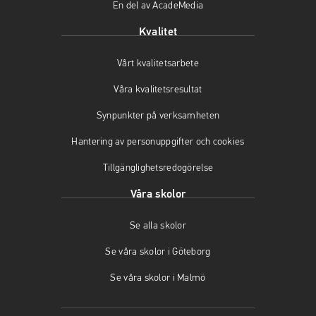
En del av AcadeMedia
p
ö
p
p
p
n
Kvalitet
n
p
a
a
n
s
Vårt kvalitetsarbete
s
a
i
i
s
n
Våra kvalitetsresultat
n
i
y
y
n
t
Synpunkter på verksamheten
t
y
t
t
t
f
Hantering av personuppgifter och cookies
f
t
ö
Tillgänglighetsredogörelse
ö
f
n
n
ö
s
Våra skolor
s
n
t
t
s
e
Se alla skolor
e
t
r
r
e
)
Se våra skolor i Göteborg
)
r
)
Se våra skolor i Malmö