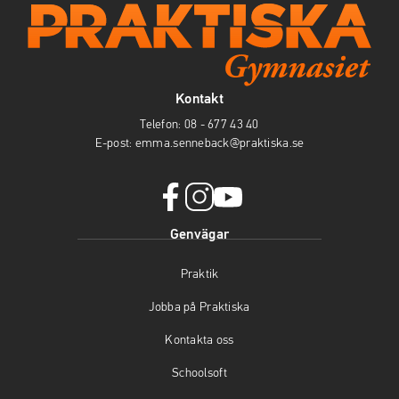
Kontakt
Telefon:
08 - 677 43 40
E-post:
emma.senneback@praktiska.se
f
i
y
Genvägar
a
n
o
c
s
u
Praktik
e
t
t
b
a
u
Jobba på Praktiska
o
g
b
o
r
e
Kontakta oss
k
a
(
(
m
ö
Schoolsoft
ö
(
p