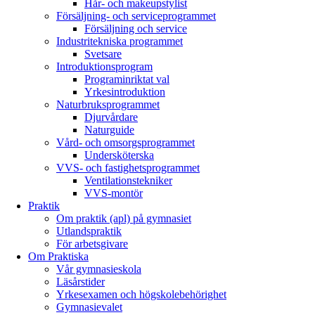
Hår- och makeupstylist
Försäljning- och serviceprogrammet
Försäljning och service
Industritekniska programmet
Svetsare
Introduktionsprogram
Programinriktat val
Yrkesintroduktion
Naturbruksprogrammet
Djurvårdare
Naturguide
Vård- och omsorgsprogrammet
Undersköterska
VVS- och fastighetsprogrammet
Ventilationstekniker
VVS-montör
Praktik
Om praktik (apl) på gymnasiet
Utlandspraktik
För arbetsgivare
Om Praktiska
Vår gymnasieskola
Läsårstider
Yrkesexamen och högskolebehörighet
Gymnasievalet