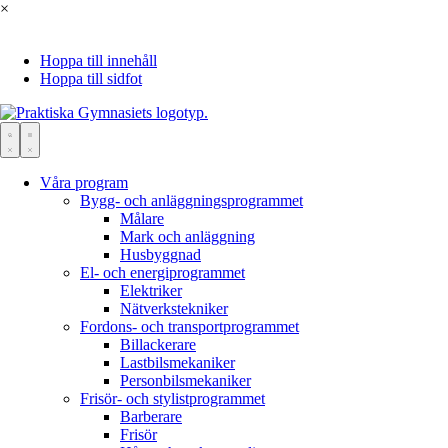
×
Hoppa till innehåll
Hoppa till sidfot
Våra program
Bygg- och anläggningsprogrammet
Målare
Mark och anläggning
Husbyggnad
El- och energiprogrammet
Elektriker
Nätverks­tekniker
Fordons- och transportprogrammet
Bil­lackerare
Lastbils­mekaniker
Personbils­mekaniker
Frisör- och stylistprogrammet
Barberare
Frisör