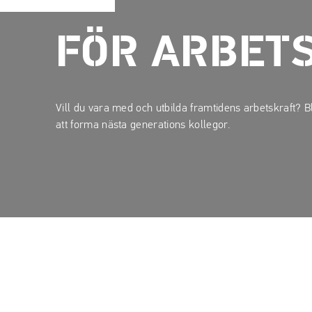
p
p
a
a
t
t
FÖR ARBET
i
i
l
l
l
l
i
s
Vill du vara med och utbilda framtidens arbetskraft? B
n
i
att forma nästa generations kollegor.
n
d
e
f
h
o
å
t
l
l