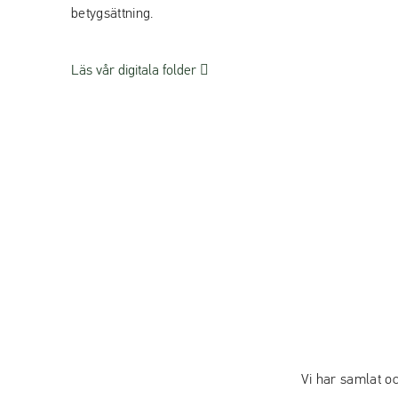
betygsättning.
(
Läs vår digitala folder
ö
p
p
n
a
s
i
n
y
t
t
f
ö
n
Vi har samlat oc
s