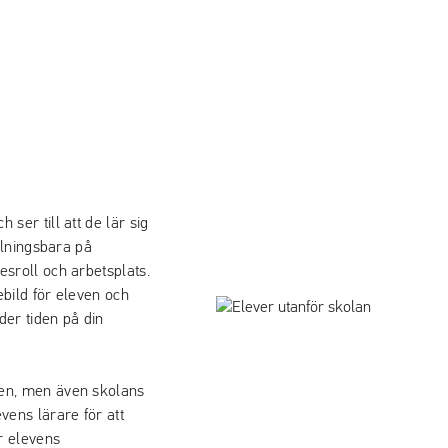
ser till att de lär sig
llningsbara på
sroll och arbetsplats.
ebild för eleven och
er tiden på din
sen, men även skolans
vens lärare för att
r elevens