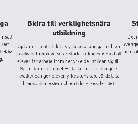
ega
Bidra till verklighetsnära
S
utbildning
insatt i
Det r
. Det
Sverige
Apl är en central del av yrkesutbildningar och en
fektiv
och sä
positiv apl-upplevelse är starkt förknippad med att
g.
elever får arbete inom det yrke de utbildar sig till.
När ni tar emot en elev stärker ni utbildningens
kvalitet och ger eleven yrkeskunskap, värdefulla
branschkontakter och en tidig yrkesidentitet.