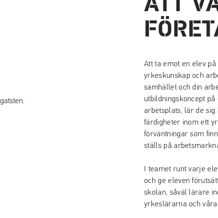
ATT V
FÖRET
Att ta emot en elev på
yrkeskunskap och arbet
samhället och din arbe
utbildningskoncept på 
arbetsplats, lär de sig
färdigheter inom ett yr
förväntningar som fin
ställs på arbetsmarkn
I teamet runt varje ele
och ge eleven förutsät
skolan, såväl lärar
yrkeslärarna och våra 