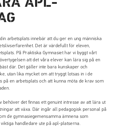
ARA APL-
AG
 din arbetsplats innebär att du ger en ung människa
slivserfarenhet. Det är värdefullt för eleven,
tsplats. På Praktiska Gymnasiet har vi byggt vårt
övertygelsen att det våra elever kan lära sig på en
 bäst där. Det gäller inte bara kunskaper och
ke, utan lika mycket om att tryggt lotsas in i de
ns på en arbetsplats och att kunna möta de krav som
aden.
v behöver det finnas ett genuint intresse av att lära ut
tningar att växa. Där ingår all pedagogisk personal på
e inom de gymnasiegemensamma ämnena som
viktiga handledare ute på apl-platserna.