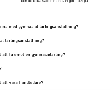
och de olika sätten man kan göra det på.
finns med gymnasial lärlingsanställning?
al lärlingsanställning?
t att ta emot en gymnasielärling?
?
t att vara handledare?