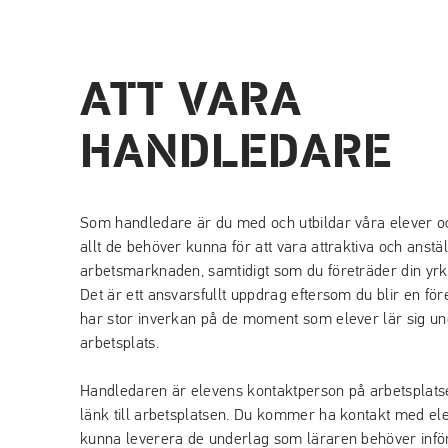
ATT VARA
HANDLEDARE
Som handledare är du med och utbildar våra elever och 
allt de behöver kunna för att vara attraktiva och anstä
arbetsmarknaden, samtidigt som du företräder din yrke
Det är ett ansvarsfullt uppdrag eftersom du blir en för
har stor inverkan på de moment som elever lär sig und
arbetsplats.
Handledaren är elevens kontaktperson på arbetsplat
länk till arbetsplatsen. Du kommer ha kontakt med ele
kunna leverera de underlag som läraren behöver infö