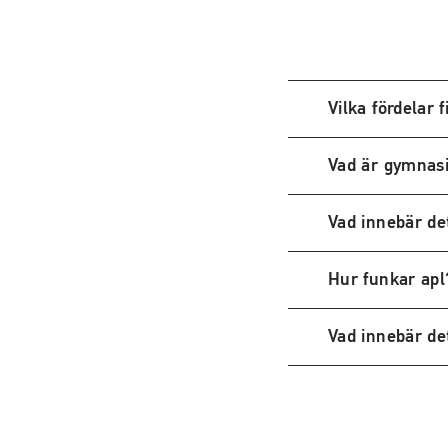
t
e
r
)
Vilka fördelar 
Vad är gymnasi
Vad innebär de
Hur funkar apl
Vad innebär de