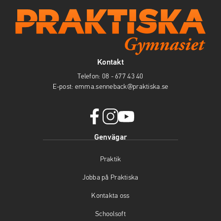
Kontakt
Telefon:
08 - 677 43 40
E-post:
emma.senneback@praktiska.se
f
i
y
Genvägar
a
n
o
c
s
u
Praktik
e
t
t
b
a
u
Jobba på Praktiska
o
g
b
o
r
e
Kontakta oss
k
a
(
(
m
ö
Schoolsoft