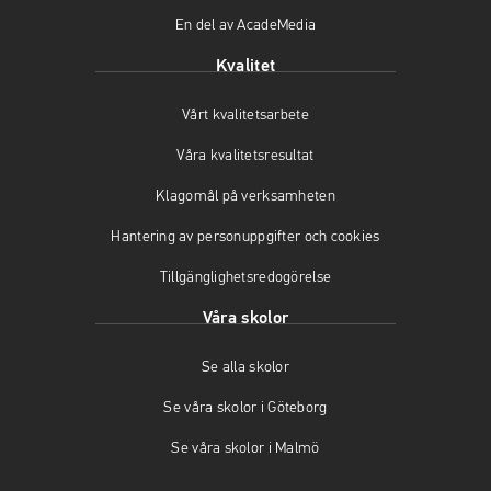
ö
(
p
En del av AcadeMedia
p
ö
p
p
p
n
Kvalitet
n
p
a
a
n
s
Vårt kvalitetsarbete
s
a
i
i
s
n
Våra kvalitetsresultat
n
i
y
y
n
t
Klagomål på verksamheten
t
y
t
t
t
f
Hantering av personuppgifter och cookies
f
t
ö
Tillgänglighetsredogörelse
ö
f
n
n
ö
s
Våra skolor
s
n
t
t
s
e
Se alla skolor
e
t
r
r
e
)
Se våra skolor i Göteborg
)
r
)
Se våra skolor i Malmö