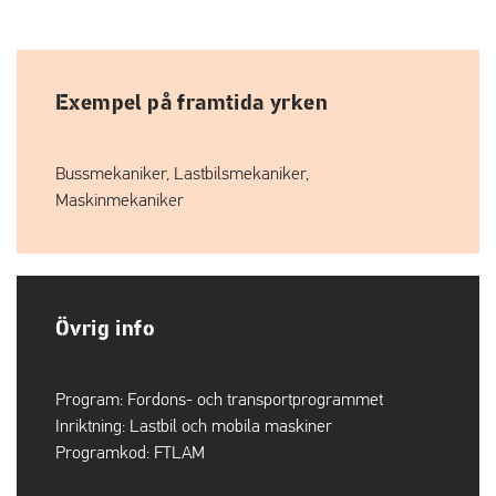
Exempel på framtida yrken
Bussmekaniker, Lastbilsmekaniker,
Maskinmekaniker
Övrig info
Program:
Fordons- och transportprogrammet
Inriktning:
Lastbil och mobila maskiner
Programkod:
FTLAM