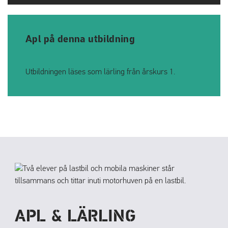
Apl på denna utbildning
Utbildningen läses som lärling från årskurs 1.
APL & LÄRLING