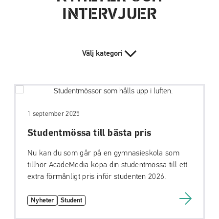
a
a
INTERVJUER
t
t
i
i
l
l
Välj kategori
l
l
i
s
n
i
n
d
e
f
h
o
1 september 2025
å
t
Studentmössa till bästa pris
l
l
Nu kan du som går på en gymnasieskola som
tillhör AcadeMedia köpa din studentmössa till ett
extra förmånligt pris inför studenten 2026.
Nyheter
Student