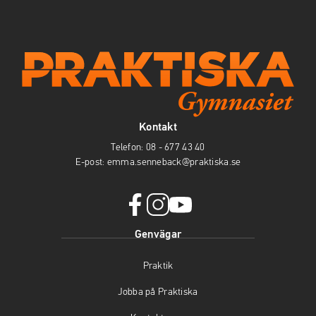
Kontakt
Telefon:
08 - 677 43 40
E-post:
emma.senneback@praktiska.se
f
i
y
Genvägar
a
n
o
c
s
u
Praktik
e
t
t
b
a
u
Jobba på Praktiska
o
g
b
o
r
e