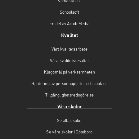
Kontakta oss
k
a
(
(
m
ö
Schoolsoft
ö
(
p
En del av AcadeMedia
p
ö
p
p
p
n
Kvalitet
n
p
a
a
n
s
Vårt kvalitetsarbete
s
a
i
i
s
n
Våra kvalitetsresultat
n
i
y
y
n
t
Klagomål på verksamheten
t
y
t
t
t
f
Hantering av personuppgifter och cookies
f
t
ö
Tillgänglighetsredogörelse
ö
f
n
n
ö
s
Våra skolor
s
n
t
t
s
e
Se alla skolor
e
t
r
r
e
)
Se våra skolor i Göteborg
)
r