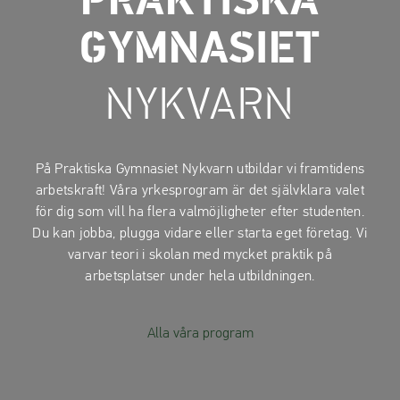
PRAKTISKA
a
a
t
t
GYMNASIET
i
i
l
l
NYKVARN
l
l
i
s
n
i
n
d
På Praktiska Gymnasiet Nykvarn utbildar vi framtidens
e
f
arbetskraft! Våra yrkesprogram är det självklara valet
h
o
för dig som vill ha flera valmöjligheter efter studenten.
å
t
Du kan jobba, plugga vidare eller starta eget företag. Vi
l
varvar teori i skolan med mycket praktik på
l
arbetsplatser under hela utbildningen.
Alla våra program