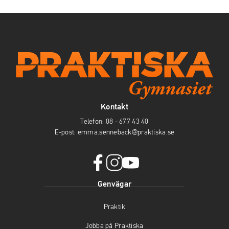
Kontakt
Telefon:
08 - 677 43 40
E-post:
emma.senneback@praktiska.se
f
i
y
Genvägar
a
n
o
c
s
u
Praktik
e
t
t
b
a
u
Jobba på Praktiska