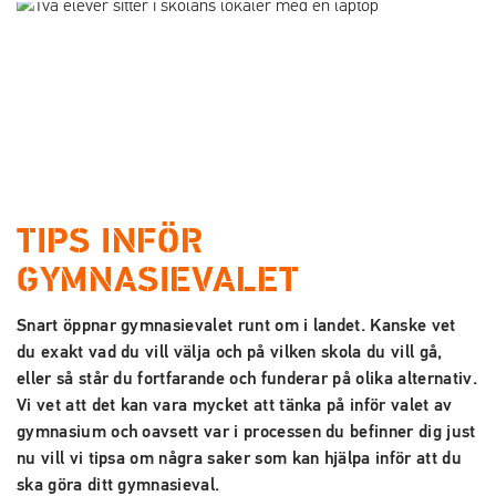
a
a
t
t
i
i
l
l
l
l
i
s
n
i
n
d
e
f
TIPS INFÖR
h
o
GYMNASIEVALET
å
t
l
Snart öppnar gymnasievalet runt om i landet. Kanske vet
l
du exakt vad du vill välja och på vilken skola du vill gå,
eller så står du fortfarande och funderar på olika alternativ.
Vi vet att det kan vara mycket att tänka på inför valet av
gymnasium och oavsett var i processen du befinner dig just
nu vill vi tipsa om några saker som kan hjälpa inför att du
ska göra ditt gymnasieval.