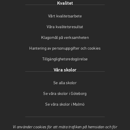
Kvalitet
n
p
a
a
n
s
Vårt kvalitetsarbete
s
a
i
i
s
n
Våra kvalitetsresultat
n
i
y
y
n
t
Klagomål på verksamheten
t
y
t
t
t
f
Hantering av personuppgifter och cookies
f
t
ö
Tillgänglighetsredogörelse
ö
f
n
n
ö
s
Våra skolor
s
n
t
t
s
e
Se alla skolor
e
t
r
r
e
)
Se våra skolor i Göteborg
)
r
)
Se våra skolor i Malmö
Vi använder cookies för att mäta trafiken på hemsidan och för