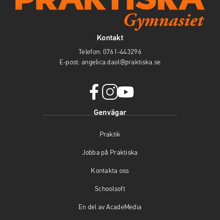
Kontakt
Telefon:
0761-443296
E-post:
angelica.daol@praktiska.se
f
i
y
Genvägar
a
n
o
c
s
u
Praktik
e
t
t
b
a
u
Jobba på Praktiska
o
g
b
o
r
e
Kontakta oss
k
a
(
(
m
ö
Schoolsoft
ö
(
p
En del av AcadeMedia
p
ö
p
p
p
n