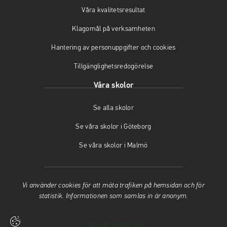
i
s
n
Våra kvalitetsresultat
n
i
y
y
n
t
Klagomål på verksamheten
t
y
t
t
t
f
Hantering av personuppgifter och cookies
f
t
ö
Tillgänglighetsredogörelse
ö
f
n
n
ö
s
Våra skolor
s
n
t
t
s
e
Se alla skolor
e
t
r
r
e
)
Se våra skolor i Göteborg
)
r
)
Se våra skolor i Malmö
Vi använder cookies för att mäta trafiken på hemsidan och för
statistik. Informationen som samlas in är anonym.
Kom på öppet hus