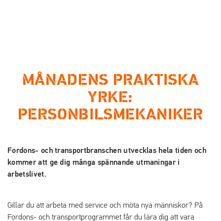
a
a
t
t
i
i
l
l
l
l
i
s
MÅNADENS PRAKTISKA
n
i
n
d
YRKE:
e
f
PERSONBILSMEKANIKER
h
o
å
t
l
l
Fordons- och transportbranschen utvecklas hela tiden och
kommer att ge dig många spännande utmaningar i
arbetslivet.
Gillar du att arbeta med service och möta nya människor? På
Fordons- och transportprogrammet får du lära dig att vara