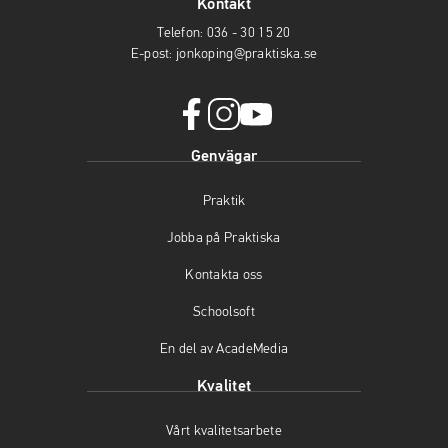
Kontakt
Telefon:
036 - 30 15 20
E-post:
jonkoping@praktiska.se
f
i
y
Genvägar
a
n
o
c
s
u
Praktik
e
t
t
b
a
u
Jobba på Praktiska
o
g
b
o
r
e
Kontakta oss
k
a
(
(
m
ö
Schoolsoft
ö
(
p
En del av AcadeMedia
p
ö
p
p
p
n
Kvalitet
n
p
a
a
n
s
Vårt kvalitetsarbete
s
a
i