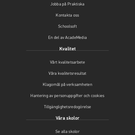
Jobba på Praktiska
o
g
b
o
r
e
Kontakta oss
k
a
(
(
m
ö
Schoolsoft
ö
(
p
En del av AcadeMedia
p
ö
p
p
p
n
Kvalitet
n
p
a
a
n
s
Vårt kvalitetsarbete
s
a
i
i
s
n
Våra kvalitetsresultat
n
i
y
y
n
t
Klagomål på verksamheten
t
y
t
t
t
f
Hantering av personuppgifter och cookies
f
t
ö
Tillgänglighetsredogörelse
ö
f
n
n
ö
s
Våra skolor
s
n
t
t
s
e
Se alla skolor
e
t
r