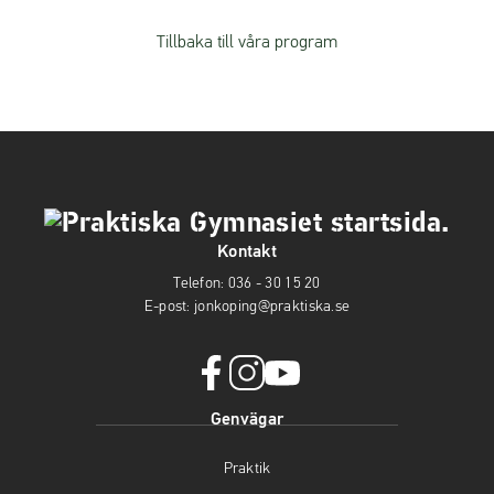
Tillbaka till våra program
Kontakt
Telefon:
036 - 30 15 20
E-post:
jonkoping@praktiska.se
f
i
y
Genvägar
a
n
o
c
s
u
Praktik
e
t
t
b
a
u