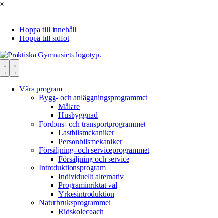
×
Hoppa till innehåll
Hoppa till sidfot
Våra program
Bygg- och anläggningsprogrammet
Målare
Husbyggnad
Fordons- och transportprogrammet
Lastbils­mekaniker
Personbils­mekaniker
Försäljning- och serviceprogrammet
Försäljning och service
Introduktionsprogram
Individuellt alternativ
Programinriktat val
Yrkesintroduktion
Naturbruksprogrammet
Ridskolecoach