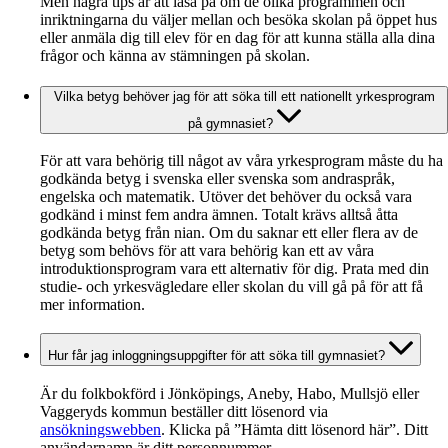
Men några tips är att läsa på om de olika programmen och
inriktningarna du väljer mellan och besöka skolan på öppet hus
eller anmäla dig till elev för en dag för att kunna ställa alla dina
frågor och känna av stämningen på skolan.
Vilka betyg behöver jag för att söka till ett nationellt yrkesprogram
på gymnasiet?
För att vara behörig till något av våra yrkesprogram måste du ha
godkända betyg i svenska eller svenska som andraspråk,
engelska och matematik. Utöver det behöver du också vara
godkänd i minst fem andra ämnen. Totalt krävs alltså åtta
godkända betyg från nian. Om du saknar ett eller flera av de
betyg som behövs för att vara behörig kan ett av våra
introduktionsprogram vara ett alternativ för dig. Prata med din
studie- och yrkesvägledare eller skolan du vill gå på för att få
mer information.
Hur får jag inloggningsuppgifter för att söka till gymnasiet?
Är du folkbokförd i Jönköpings, Aneby, Habo, Mullsjö eller
Vaggeryds kommun beställer ditt lösenord via
ansökningswebben
. Klicka på ”Hämta ditt lösenord här”. Ditt
användarnamn är ditt personnummer.