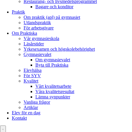
Restaurang- och livsmedelsprogrammet
Bagare och konditor
Praktik
Om praktik (apl) på gymnasiet
Utlandspraktik
För arbetsgivare
Om Praktiska
Vår gymnasieskola
Läsårstider
Yrkesexamen och högskolebehörighet
Gymnasievalet
Om gymnasievalet
Byta till Praktiska
Elevhälsa
För SYV
Kvalitet
Vårt kvalitetsarbete
Våra kvalitetsresultat
Lämna synpunkter
Vanliga frågor
Artiklar
Elev för en dag
Kontakt