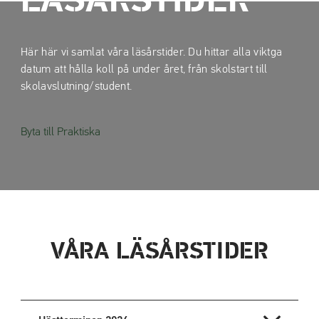
LÄSÅRSTIDER
a
a
t
t
i
i
Här här vi samlat våra läsårstider. Du hittar alla viktga
l
l
datum att hålla koll på under året, från skolstart till
l
l
skolavslutning/student.
i
s
n
i
n
d
Byta till Praktiska
e
f
h
o
å
t
l
l
VÅRA LÄSÅRSTIDER