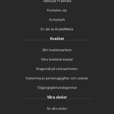
Jobba på Praktiska
o
g
b
o
r
e
Kontakta oss
k
a
(
(
m
ö
Schoolsoft
ö
(
p
En del av AcadeMedia
p
ö
p
p
p
n
Kvalitet
n
p
a
a
n
s
Vårt kvalitetsarbete
s
a
i
i
s
n
Våra kvalitetsresultat
n
i
y
y
n
t
Klagomål på verksamheten
t
y
t
t
t
f
Hantering av personuppgifter och cookies
f
t
ö
Tillgänglighetsredogörelse
ö
f
n
n
ö
s
Våra skolor
s
n
t
t
s
e
Se alla skolor
e
t
r