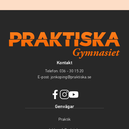
Kontakt
Telefon:
036 - 30 15 20
E-post:
jonkoping@praktiska.se
f
i
y
Genvägar
a
n
o
c
s
u
Praktik
e
t
t
b
a
u