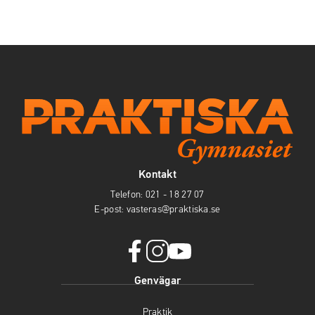
Kontakt
Telefon:
021 - 18 27 07
E-post:
vasteras@praktiska.se
f
i
y
Genvägar
a
n
o
c
s
u
Praktik
e
t
t