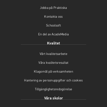
b
a
u
Jobba på Praktiska
o
g
b
o
r
e
Kontakta oss
k
a
(
(
m
ö
Schoolsoft
ö
(
p
En del av AcadeMedia
p
ö
p
p
p
n
Kvalitet
n
p
a
a
n
s
Vårt kvalitetsarbete
s
a
i
i
s
n
Våra kvalitetsresultat
n
i
y
y
n
t
Klagomål på verksamheten
t
y
t
t
t
f
Hantering av personuppgifter och cookies
f
t
ö
Tillgänglighetsredogörelse
ö
f
n
n
ö
s
Våra skolor
s
n
t
t
s
e