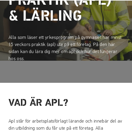
PRAKTIK (APL)
a
a
t
t
& LÄRLING
i
i
l
l
l
l
Alla som läser ett yrkesprogram på gymnasiet har minst
i
s
15 veckors praktik (apl) ute på ett företag. På den här
n
i
sidan kan du lära dig mer om apl och hur det fungerar
n
d
hos oss.
e
f
h
o
å
t
l
l
VAD ÄR APL?
Apl står för arbetsplatsförlagt lärande och innebär del av
din utbildning som du får ute på ett företag. Alla