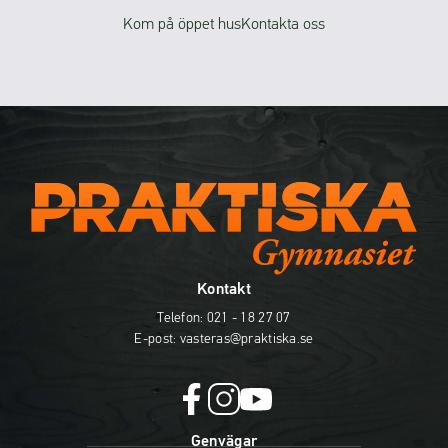
Kom på öppet hus
Kontakta oss
Kontakt
Telefon:
021 - 18 27 07
E-post:
vasteras@praktiska.se
f
i
y
Genvägar
a
n
o