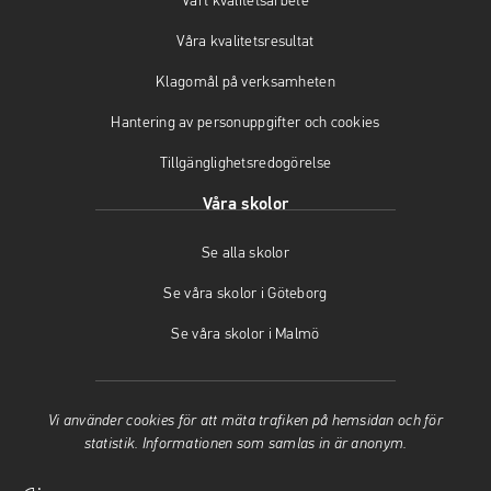
Vårt kvalitetsarbete
s
a
i
i
s
n
Våra kvalitetsresultat
n
i
y
y
n
t
Klagomål på verksamheten
t
y
t
t
t
f
Hantering av personuppgifter och cookies
f
t
ö
Tillgänglighetsredogörelse
ö
f
n
n
ö
s
Våra skolor
s
n
t
t
s
e
Se alla skolor
e
t
r
r
e
)
Se våra skolor i Göteborg
)
r
)
Se våra skolor i Malmö
Vi använder cookies för att mäta trafiken på hemsidan och för
statistik. Informationen som samlas in är anonym.