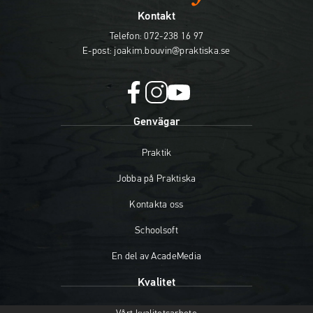
Kontakt
Telefon:
072-238 16 97
E-post:
joakim.bouvin@praktiska.se
f
i
y
Genvägar
a
n
o
c
s
u
Praktik
e
t
t
b
a
u
Jobba på Praktiska
o
g
b
o
r
e
Kontakta oss
k
a
(
(
m
ö
Schoolsoft
ö
(
p
En del av AcadeMedia
p
ö
p
p
p
n
Kvalitet
n
p
a
a
n
s