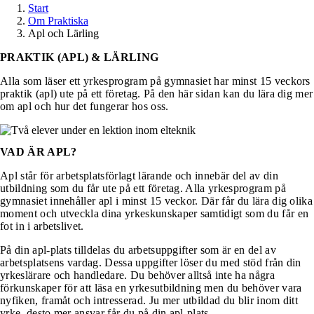
Start
Om Praktiska
Apl och Lärling
PRAKTIK (APL) & LÄRLING
Alla som läser ett yrkesprogram på gymnasiet har minst 15 veckors
praktik (apl) ute på ett företag. På den här sidan kan du lära dig mer
om apl och hur det fungerar hos oss.
VAD ÄR APL?
Apl står för arbetsplatsförlagt lärande och innebär del av din
utbildning som du får ute på ett företag. Alla yrkesprogram på
gymnasiet innehåller apl i minst 15 veckor. Där får du lära dig olika
moment och utveckla dina yrkeskunskaper samtidigt som du får en
fot in i arbetslivet.
På din apl-plats tilldelas du arbetsuppgifter som är en del av
arbetsplatsens vardag. Dessa uppgifter löser du med stöd från din
yrkeslärare och handledare. Du behöver alltså inte ha några
förkunskaper för att läsa en yrkesutbildning men du behöver vara
nyfiken, framåt och intresserad. Ju mer utbildad du blir inom ditt
yrke, desto mer ansvar får du på din apl-plats.