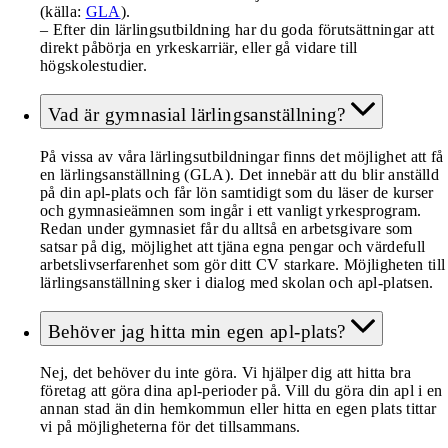
(källa:
GLA
).
– Efter din lärlingsutbildning har du goda förutsättningar att
direkt påbörja en yrkeskarriär, eller gå vidare till
högskolestudier.
Vad är gymnasial lärlingsanställning?
På vissa av våra lärlingsutbildningar finns det möjlighet att få
en lärlingsanställning (GLA). Det innebär att du blir anställd
på din apl-plats och får lön samtidigt som du läser de kurser
och gymnasieämnen som ingår i ett vanligt yrkesprogram.
Redan under gymnasiet får du alltså en arbetsgivare som
satsar på dig, möjlighet att tjäna egna pengar och värdefull
arbetslivserfarenhet som gör ditt CV starkare. Möjligheten till
lärlingsanställning sker i dialog med skolan och apl-platsen.
Behöver jag hitta min egen apl-plats?
Nej, det behöver du inte göra. Vi hjälper dig att hitta bra
företag att göra dina apl-perioder på. Vill du göra din apl i en
annan stad än din hemkommun eller hitta en egen plats tittar
vi på möjligheterna för det tillsammans.