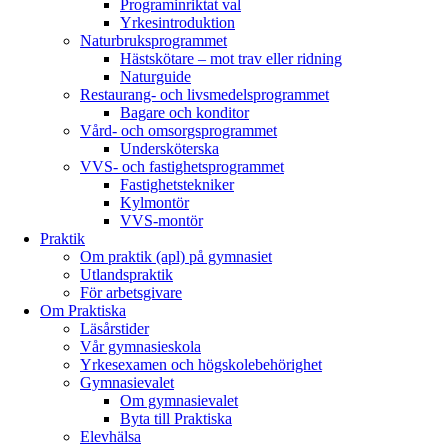
Programinriktat val
Yrkesintroduktion
Naturbruksprogrammet
Hästskötare – mot trav eller ridning
Naturguide
Restaurang- och livsmedelsprogrammet
Bagare och konditor
Vård- och omsorgsprogrammet
Undersköterska
VVS- och fastighetsprogrammet
Fastighetstekniker
Kylmontör
VVS-montör
Praktik
Om praktik (apl) på gymnasiet
Utlandspraktik
För arbetsgivare
Om Praktiska
Läsårstider
Vår gymnasieskola
Yrkesexamen och högskolebehörighet
Gymnasievalet
Om gymnasievalet
Byta till Praktiska
Elevhälsa