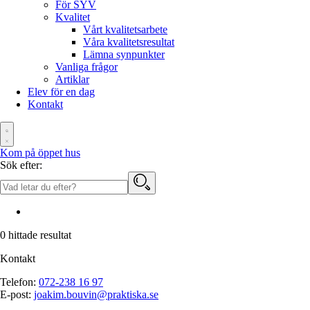
För SYV
Kvalitet
Vårt kvalitetsarbete
Våra kvalitetsresultat
Lämna synpunkter
Vanliga frågor
Artiklar
Elev för en dag
Kontakt
Kom på öppet hus
Sök efter:
0
hittade resultat
Kontakt
Telefon:
072-238 16 97
E-post:
joakim.bouvin@praktiska.se