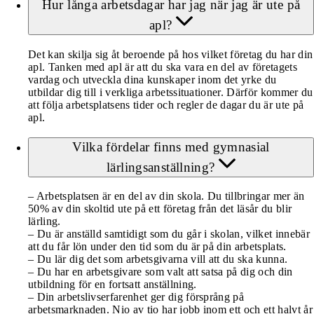
Hur långa arbetsdagar har jag när jag är ute på
apl?
Det kan skilja sig åt beroende på hos vilket företag du har din
apl. Tanken med apl är att du ska vara en del av företagets
vardag och utveckla dina kunskaper inom det yrke du
utbildar dig till i verkliga arbetssituationer. Därför kommer du
att följa arbetsplatsens tider och regler de dagar du är ute på
apl.
Vilka fördelar finns med gymnasial
lärlingsanställning?
– Arbetsplatsen är en del av din skola. Du tillbringar mer än
50% av din skoltid ute på ett företag från det läsår du blir
lärling.
– Du är anställd samtidigt som du går i skolan, vilket innebär
att du får lön under den tid som du är på din arbetsplats.
– Du lär dig det som arbetsgivarna vill att du ska kunna.
– Du har en arbetsgivare som valt att satsa på dig och din
utbildning för en fortsatt anställning.
– Din arbetslivserfarenhet ger dig försprång på
arbetsmarknaden. Nio av tio har jobb inom ett och ett halvt år