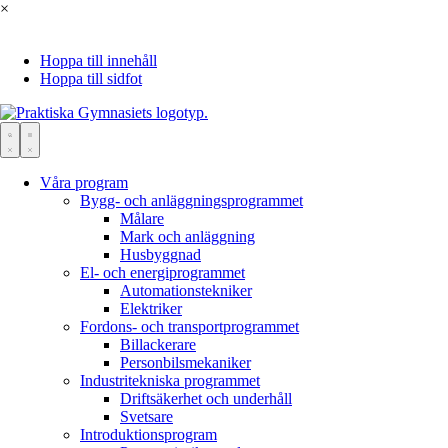
×
Hoppa till innehåll
Hoppa till sidfot
Våra program
Bygg- och anläggningsprogrammet
Målare
Mark och anläggning
Husbyggnad
El- och energiprogrammet
Automationstekniker
Elektriker
Fordons- och transportprogrammet
Bil­lackerare
Personbils­mekaniker
Industritekniska programmet
Driftsäkerhet och underhåll
Svetsare
Introduktionsprogram