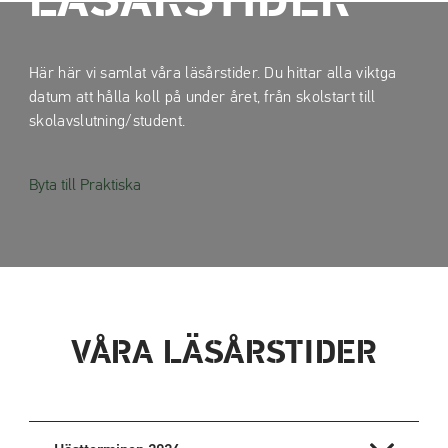
LÄSÅRSTIDER
a
a
t
t
i
i
Här här vi samlat våra läsårstider. Du hittar alla viktga
l
l
datum att hålla koll på under året, från skolstart till
l
l
skolavslutning/student.
i
s
n
i
n
d
Byta till Praktiska
e
f
h
o
å
t
l
l
VÅRA LÄSÅRSTIDER