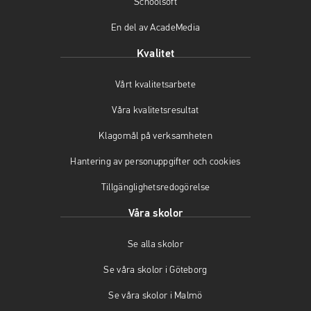
Schoolsoft
ö
(
p
En del av AcadeMedia
p
ö
p
p
p
n
Kvalitet
n
p
a
a
n
s
Vårt kvalitetsarbete
s
a
i
i
s
n
Våra kvalitetsresultat
n
i
y
y
n
t
Klagomål på verksamheten
t
y
t
t
t
f
Hantering av personuppgifter och cookies
f
t
ö
Tillgänglighetsredogörelse
ö
f
n
n
ö
s
Våra skolor
s
n
t
t
s
e
Se alla skolor
e
t
r
r
e
)
Se våra skolor i Göteborg
)
r
)
Se våra skolor i Malmö