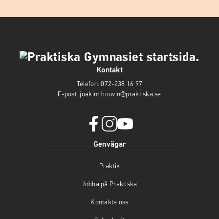
Kontakt
Telefon:
072-238 16 97
E-post:
joakim.bouvin@praktiska.se
f
i
y
Genvägar
a
n
o
c
s
u
Praktik
e
t
t
b
a
u
Jobba på Praktiska
o
g
b
o
r
e
Kontakta oss
k
a
(
(
m
ö