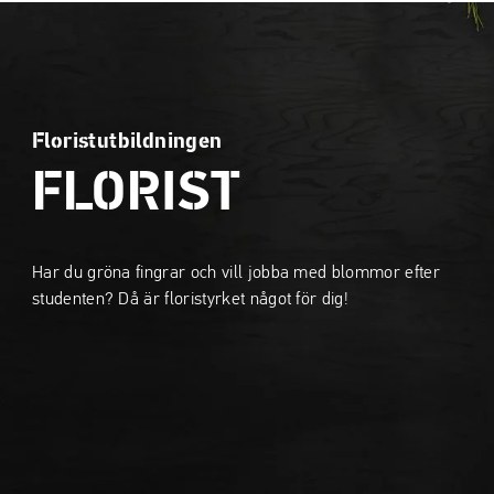
a
a
t
t
i
i
l
l
l
l
Floristutbildningen
i
s
n
i
FLORIST
n
d
e
f
h
o
Har du gröna fingrar och vill jobba med blommor efter
å
t
studenten? Då är floristyrket något för dig!
l
l