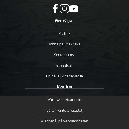
facebook
instagram
youtube
Genvägar
(öppnas
(öppnas
(öppnas
i
i
i
Praktik
nytt
nytt
nytt
fönster)
fönster)
fönster)
Jobba på Praktiska
Kontakta oss
Schoolsoft
En del av AcadeMedia
Kvalitet
Vårt kvalitetsarbete
Våra kvalitetsresultat
Klagomål på verksamheten