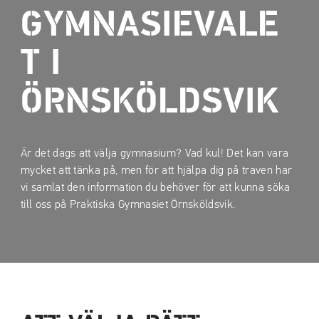
a
a
GYMNASIEVALE
t
t
i
i
T I
l
l
l
l
ÖRNSKÖLDSVIK
i
s
n
i
n
d
e
f
Är det dags att välja gymnasium? Vad kul! Det kan vara
h
o
mycket att tänka på, men för att hjälpa dig på traven har
å
t
vi samlat den information du behöver för att kunna söka
l
till oss på Praktiska Gymnasiet Örnsköldsvik.
l