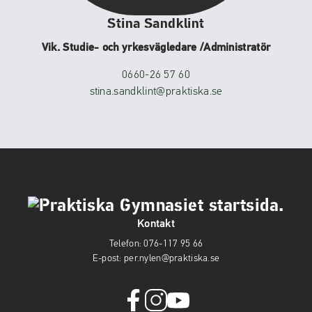
Stina Sandklint
Vik. Studie- och yrkesvägledare /Administratör
0660-26 57 60
stina.sandklint@praktiska.se
Kontakt
Telefon:
076-117 95 66
E-post:
per.nylen@praktiska.se