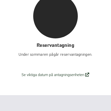
Reservantagning
Under sommaren pågår reservantagningen.
(
Se viktiga datum på antagningsenheten
ö
p
p
n
a
s