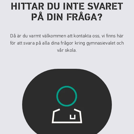
HITTAR DU INTE SVARET
i
n
PÅ DIN FRÅGA?
y
t
t
Då är du varmt välkommen att kontakta oss, vi finns här
f
för att svara på alla dina frågor kring gymnasievalet och
ö
vår skola.
n
s
t
e
r
)