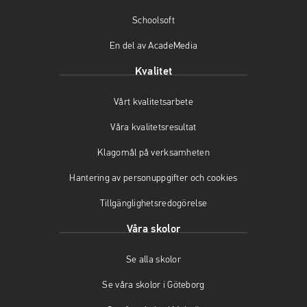
k
a
(
(
m
ö
Schoolsoft
ö
(
p
En del av AcadeMedia
p
ö
p
p
p
n
Kvalitet
n
p
a
a
n
s
Vårt kvalitetsarbete
s
a
i
i
s
n
Våra kvalitetsresultat
n
i
y
y
n
t
Klagomål på verksamheten
t
y
t
t
t
f
Hantering av personuppgifter och cookies
f
t
ö
Tillgänglighetsredogörelse
ö
f
n
n
ö
s
Våra skolor
s
n
t
t
s
e
Se alla skolor
e
t
r
r
e
)
Se våra skolor i Göteborg
)
r
)