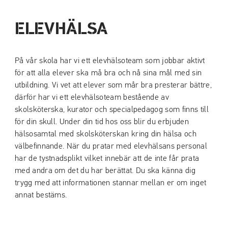
a
a
t
t
ELEVHÄLSA
i
i
l
l
l
l
På vår skola har vi ett elevhälsoteam som jobbar aktivt
i
s
för att alla elever ska må bra och nå sina mål med sin
n
i
utbildning. Vi vet att elever som mår bra presterar bättre,
n
d
därför har vi ett elevhälsoteam bestående av
e
f
skolsköterska, kurator och specialpedagog som finns till
h
o
för din skull. Under din tid hos oss blir du erbjuden
å
t
hälsosamtal med skolsköterskan kring din hälsa och
l
välbefinnande. När du pratar med elevhälsans personal
l
har de tystnadsplikt vilket innebär att de inte får prata
med andra om det du har berättat. Du ska känna dig
trygg med att informationen stannar mellan er om inget
annat bestäms.