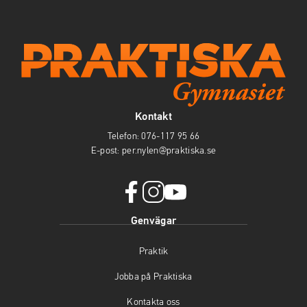
Kontakt
Telefon:
076-117 95 66
E-post:
per.nylen@praktiska.se
f
i
y
Genvägar
a
n
o
c
s
u
Praktik
e
t
t
b
a
u
Jobba på Praktiska
o
g
b
o
r
e
Kontakta oss