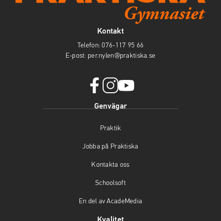
Kontakt
Telefon:
076-117 95 66
E-post:
per.nylen@praktiska.se
facebook
instagram
youtube
Genvägar
(öppnas
(öppnas
(öppnas
i
i
i
Praktik
nytt
nytt
nytt
fönster)
fönster)
fönster)
Jobba på Praktiska
Kontakta oss
Schoolsoft
En del av AcadeMedia
Kvalitet