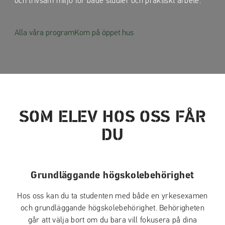
och trivsam miljö för både studier och praktiskt arbete.
Alla våra program
Kom på öppet hus
SOM ELEV HOS OSS FÅR
DU
Grundläggande högskolebehörighet
Hos oss kan du ta studenten med både en yrkesexamen
och grundläggande högskolebehörighet. Behörigheten
går att välja bort om du bara vill fokusera på dina