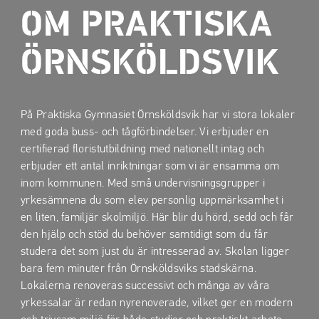
a
a
OM PRAKTISKA
t
t
i
i
ÖRNSKÖLDSVIK
l
l
l
l
i
s
n
i
På Praktiska Gymnasiet Örnsköldsvik har vi stora lokaler
n
d
med goda buss- och tågförbindelser. Vi erbjuder en
e
f
certifierad floristutbildning med nationellt intag och
h
o
erbjuder ett antal inriktningar som vi är ensamma om
å
t
inom kommunen. Med små undervisningsgrupper i
l
yrkesämnena du som elev personlig uppmärksamhet i
l
en liten, familjär skolmiljö. Här blir du hörd, sedd och får
den hjälp och stöd du behöver samtidigt som du får
studera det som just du är intresserad av. Skolan ligger
bara fem minuter från Örnsköldsviks stadskärna.
Lokalerna renoveras successivt och många av våra
yrkessalar är redan nyrenoverade, vilket ger en modern