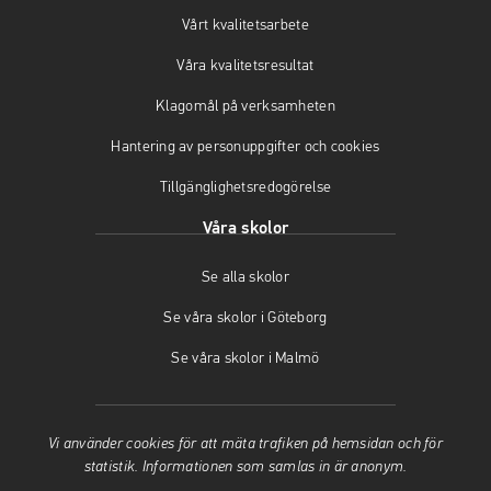
a
n
s
Vårt kvalitetsarbete
s
a
i
i
s
n
Våra kvalitetsresultat
n
i
y
y
n
t
Klagomål på verksamheten
t
y
t
t
t
f
Hantering av personuppgifter och cookies
f
t
ö
Tillgänglighetsredogörelse
ö
f
n
n
ö
s
Våra skolor
s
n
t
t
s
e
Se alla skolor
e
t
r
r
e
)
Se våra skolor i Göteborg
)
r
)
Se våra skolor i Malmö
Vi använder cookies för att mäta trafiken på hemsidan och för
statistik. Informationen som samlas in är anonym.