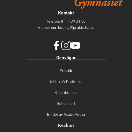
Kontakt
Telefon:
011 - 39 31 50
E-post:
norrkoping@praktiska.se
f
i
y
Genvägar
a
n
o
c
s
u
Praktik
e
t
t
b
a
u
Jobba på Praktiska
o
g
b
o
r
e
Kontakta oss
k
a
(
(
m
ö
Schoolsoft
ö
(
p
En del av AcadeMedia
p
ö
p
p
p
n
Kvalitet
n
p
a