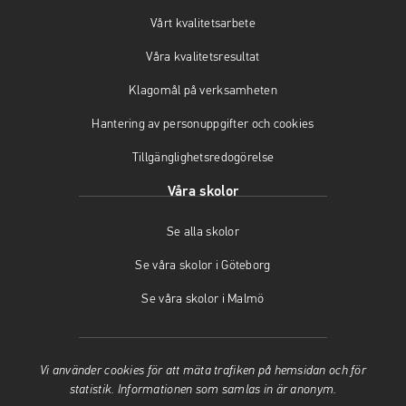
a
n
s
Vårt kvalitetsarbete
s
a
i
i
s
n
Våra kvalitetsresultat
n
i
y
y
n
t
Klagomål på verksamheten
t
y
t
t
t
f
Hantering av personuppgifter och cookies
f
t
ö
Tillgänglighetsredogörelse
ö
f
n
n
ö
s
Våra skolor
s
n
t
t
s
e
Se alla skolor
e
t
r
r
e
)
Se våra skolor i Göteborg
)
r
)
Se våra skolor i Malmö
Vi använder cookies för att mäta trafiken på hemsidan och för
statistik. Informationen som samlas in är anonym.