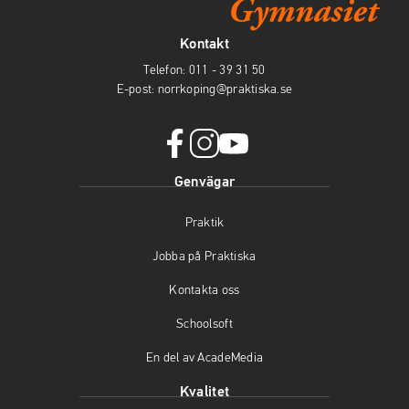
Kontakt
Telefon:
011 - 39 31 50
E-post:
norrkoping@praktiska.se
f
i
y
Genvägar
a
n
o
c
s
u
Praktik
e
t
t
b
a
u
Jobba på Praktiska
o
g
b
o
r
e
Kontakta oss
k
a
(
(
m
ö
Schoolsoft
ö
(
p
En del av AcadeMedia
p
ö
p
p
p
n
Kvalitet
n
p
a