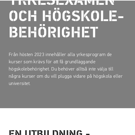
YRKESEXAMEN
a
a
t
t
OCH HÖGSKOLE­
i
i
l
l
BEHÖRIGHET
l
l
i
s
n
i
Från hösten 2023 innehåller alla yrkesprogram de
n
d
kurser som krävs för att få grundläggande
e
f
högskolebehörighet. Du behöver alltså inte välja till
h
o
några kurser om du vill plugga vidare på högskola eller
å
t
universitet.
l
l
EN UTBILDNING -