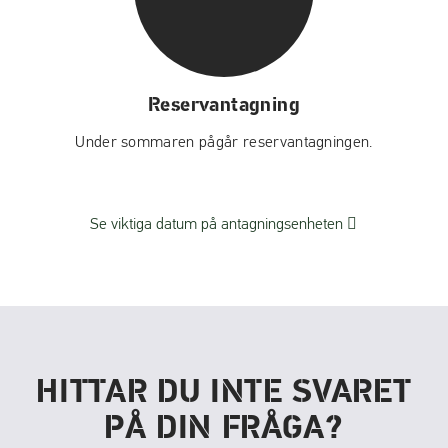
Reservantagning
Under sommaren pågår reservantagningen.
(
Se viktiga datum på antagningsenheten
ö
p
p
n
a
s
HITTAR DU INTE SVARET
i
n
PÅ DIN FRÅGA?
y