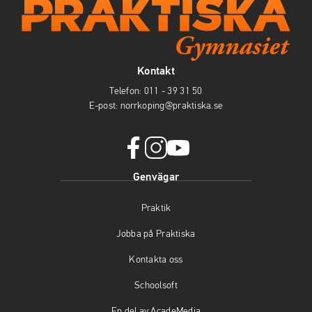
Kontakt
Telefon:
011 - 39 31 50
E-post:
norrkoping@praktiska.se
f
i
y
Genvägar
a
n
o
c
s
u
Praktik
e
t
t
b
a
u
Jobba på Praktiska
o
g
b
o
r
e
Kontakta oss
k
a
(
(
m
ö
Schoolsoft
ö
(
p
En del av AcadeMedia
p
ö
p