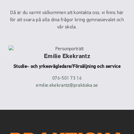
t
t
Då är du varmt välkommen att kontakta oss, vi finns här
f
för att svara på alla dina frågor kring gymnasievalet och
ö
vår skola.
n
s
t
e
Emilie Ekekrantz
r
Studie- och yrkesvägledare/Försäljning och service
)
076-501 73 16
emilie.ekekrantz@praktiska.se