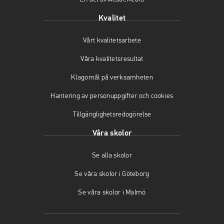
p
p
n
Kvalitet
n
p
a
a
n
s
Vårt kvalitetsarbete
s
a
i
i
s
n
Våra kvalitetsresultat
n
i
y
y
n
t
Klagomål på verksamheten
t
y
t
t
t
f
Hantering av personuppgifter och cookies
f
t
ö
Tillgänglighetsredogörelse
ö
f
n
n
ö
s
Våra skolor
s
n
t
t
s
e
Se alla skolor
e
t
r
r
e
)
Se våra skolor i Göteborg
)
r
)
Se våra skolor i Malmö