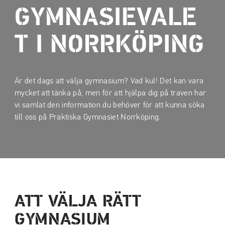
a
a
GYMNASIEVALE
t
t
i
i
T I NORRKÖPING
l
l
l
l
i
s
n
i
Är det dags att välja gymnasium? Vad kul! Det kan vara
n
d
mycket att tänka på, men för att hjälpa dig på traven har
e
f
vi samlat den information du behöver för att kunna söka
h
o
till oss på Praktiska Gymnasiet Norrköping.
å
t
l
l
ATT VÄLJA RÄTT
GYMNASIUM