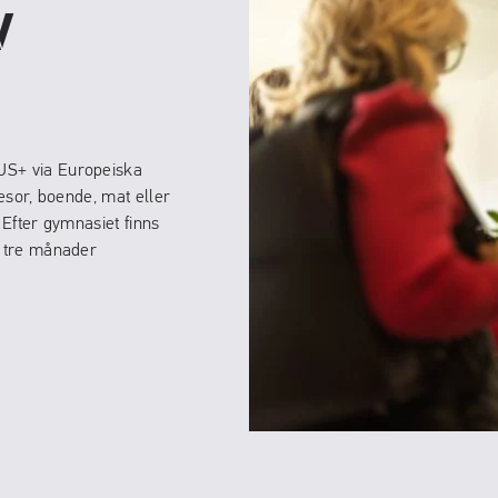
V
US+ via Europeiska
resor, boende, mat eller
 Efter gymnasiet finns
å tre månader