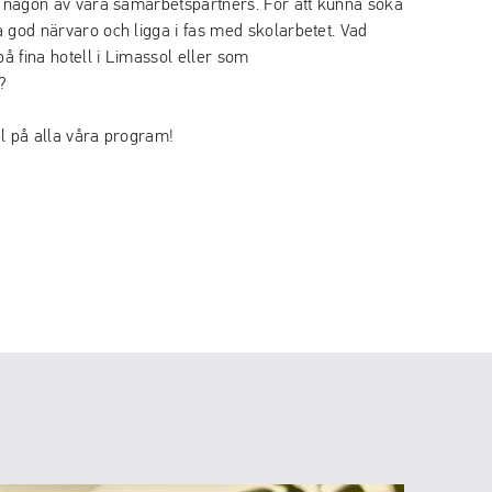
s någon av våra samarbetspartners. För att kunna söka
 god närvaro och ligga i fas med skolarbetet. Vad
å fina hotell i Limassol eller som
?
l på alla våra program!