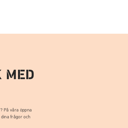
K MED
!
äg? På våra öppna
dina frågor och