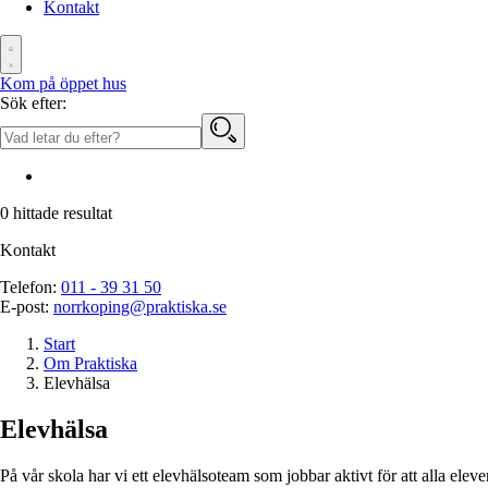
Kontakt
Kom på öppet hus
Sök efter:
0
hittade resultat
Kontakt
Telefon:
011 - 39 31 50
E-post:
norrkoping@praktiska.se
Start
Om Praktiska
Elevhälsa
Elevhälsa
På vår skola har vi ett elevhälsoteam som jobbar aktivt för att alla elev