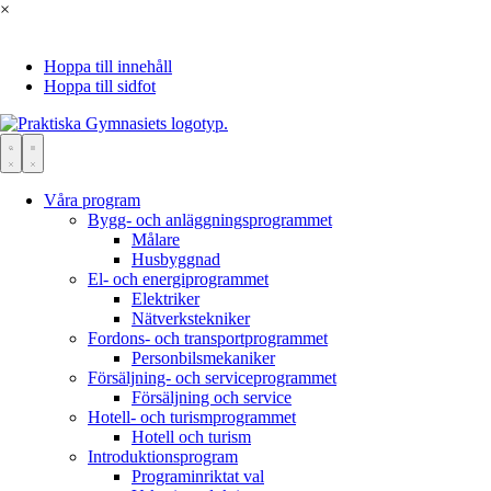
×
Hoppa till innehåll
Hoppa till sidfot
Våra program
Bygg- och anläggningsprogrammet
Målare
Husbyggnad
El- och energiprogrammet
Elektriker
Nätverks­tekniker
Fordons- och transportprogrammet
Personbils­mekaniker
Försäljning- och serviceprogrammet
Försäljning och service
Hotell- och turismprogrammet
Hotell och turism
Introduktionsprogram
Programinriktat val