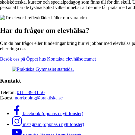
skolsköterska, kurator och specialpedagog som finns till för din skull.
personal har de tystnadsplikt vilket innebär att de inte får prata med 
Har du frågor om elevhälsa?
Om du har frågor eller funderingar kring hur vi jobbar med elevhälsa p
eller ringa oss.
Besök oss på Öppet hus
Kontakta elevhälsoteamet
Kontakt
Telefon:
011 - 39 31 50
E-post:
norrkoping@praktiska.se
facebook (öppnas i nytt fönster)
instagram (öppnas i nytt fönster)