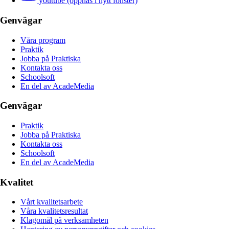
youtube (öppnas i nytt fönster)
Genvägar
Våra program
Praktik
Jobba på Praktiska
Kontakta oss
Schoolsoft
En del av AcadeMedia
Genvägar
Praktik
Jobba på Praktiska
Kontakta oss
Schoolsoft
En del av AcadeMedia
Kvalitet
Vårt kvalitetsarbete
Våra kvalitetsresultat
Klagomål på verksamheten