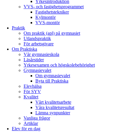
Yrkesintroduktion
VVS- och fastighetsprogrammet
Fastighetstekniker
Kylmontör
VVS-montör
Praktik
Om praktik (apl) på gymnasiet
Utlandspraktik
För arbetsgivare
Om Praktiska
Vår gymnasieskola
Läsårstider
Yrkesexamen och högskolebehörighet
Gymnasievalet
Om gymnasievalet
Byta till Praktiska
Elevhälsa
För SYV
Kvalitet
Vårt kvalitetsarbete
Våra kvalitetsresultat
Lämna synpunkter
Vanliga frågor
Artiklar
Elev för en dag