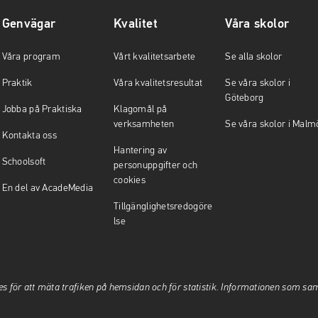
Genvägar
Kvalitet
Våra skolor
Våra program
Vårt kvalitetsarbete
Se alla skolor
Praktik
Våra kvalitetsresultat
Se våra skolor i
Göteborg
Jobba på Praktiska
Klagomål på
verksamheten
Se våra skolor i Malm
Kontakta oss
Hantering av
Schoolsoft
personuppgifter och
cookies
En del av AcadeMedia
Tillgänglighetsredogöre
lse
es för att mäta trafiken på hemsidan och för statistik. Informationen som sa