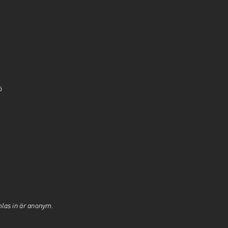
ö
mlas in är anonym.