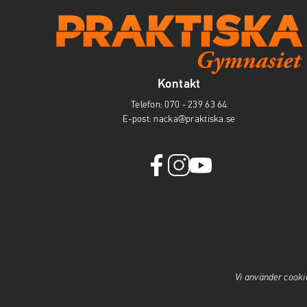
Kontakt
Telefon:
070 - 239 63 64
E-post:
nacka@praktiska.se
f
i
y
a
n
o
c
s
u
e
t
t
b
a
u
o
g
b
o
r
e
Vi använder cooki
k
a
(
(
m
ö