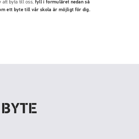
fyll i formuläret nedan så
att byta till oss,
m ett byte till vår skola är möjligt för dig.
 BYTE