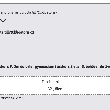
ning önskar du byta till?
(Obligatoriskt)
v
a till?
(Obligatoriskt)
rskurs 9. Om du byter gymnasium i årskurs 2 eller 3, behöver du äv
Dra filer hit eller
Välj filer
 filstorlek: 2 MB.