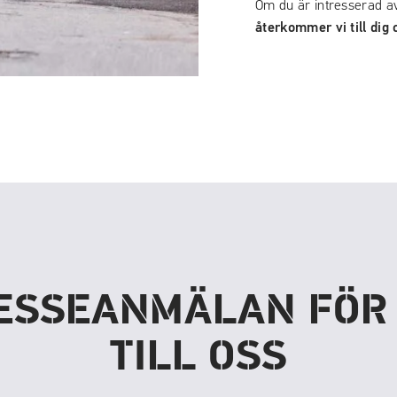
Om du är intresserad av 
återkommer vi till dig o
ESSEANMÄLAN FÖR
TILL OSS