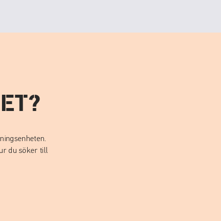
ET?
gningsenheten.
r du söker till