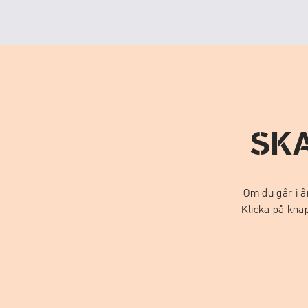
SK
Om du går i å
Klicka på knap