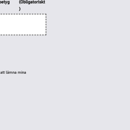
tbetyg
(Obligatoriskt
)
l att lämna mina