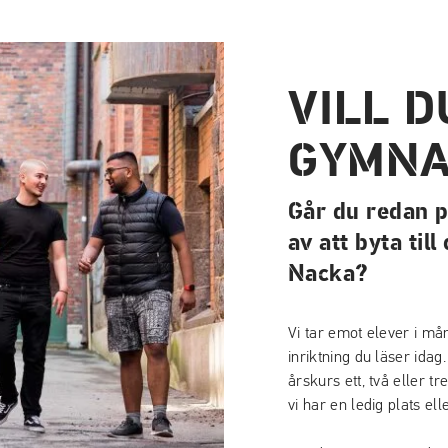
VILL D
GYMNA
Går du redan 
av att byta til
Nacka?
Vi tar emot elever i må
inriktning du läser idag
årskurs ett, två eller tr
vi har en ledig plats elle