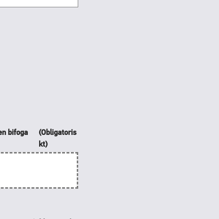
en bifoga
(Obligatoris
kt)