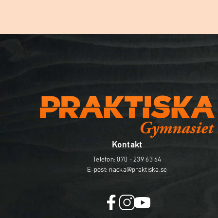
Kontakt
Telefon:
070 - 239 63 64
E-post:
nacka@praktiska.se
f
i
y