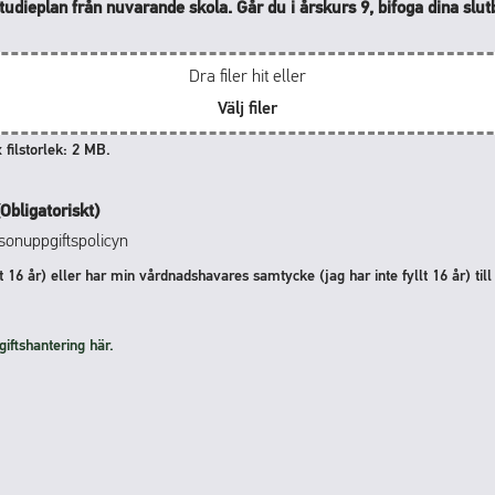
studieplan från nuvarande skola. Går du i årskurs 9, bifoga dina slu
Dra filer hit eller
Välj filer
 filstorlek: 2 MB.
(Obligatoriskt)
sonuppgiftspolicyn
t 16 år) eller har min vårdnadshavares samtycke (jag har inte fyllt 16 år) til
ftshantering här.