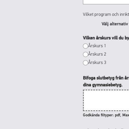
Vilket program och inrikt
Välj alternati
Vilken årskurs vill du byt
Årskurs 1
Årskurs 2
Årskurs 3
Bifoga slutbetyg från å
dina gymnasiebetyg.
Godkända filtyper: pdf, Max