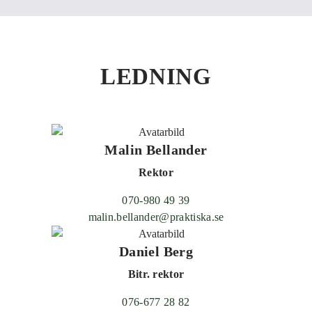
l
l
LEDNING
Malin Bellander
Rektor
070-980 49 39
malin.bellander@praktiska.se
Daniel Berg
Bitr. rektor
076-677 28 82