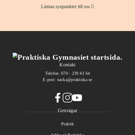
(
Lämna synpunkter till oss
ö
p
p
n
a
s
i
n
Kontakt
y
Telefon:
070 - 239 63 64
t
E-post:
nacka@praktiska.se
t
f
ö
f
i
y
n
Genvägar
a
n
o
s
c
s
u
t
Praktik
e
t
t
e
b
a
u