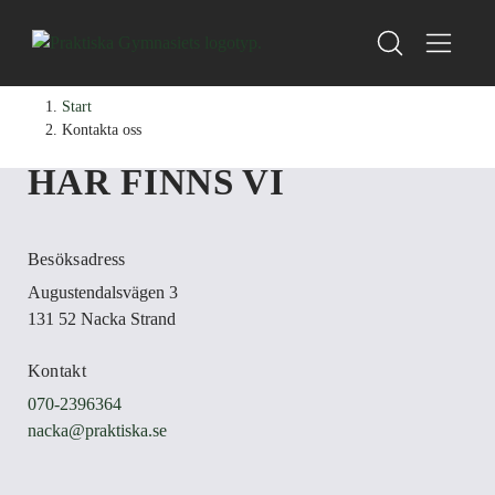
H
H
Start
o
o
Kontakta oss
p
p
HÄR FINNS VI
p
p
a
a
t
t
i
i
Besöksadress
l
l
Augustendalsvägen 3
l
l
131 52 Nacka Strand
i
s
n
i
Kontakt
n
d
070-2396364
e
f
nacka@praktiska.se
h
o
å
t