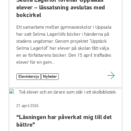
Selma Lagerlöf förenar Uppsalas
elever – lässatsning avslutas med
bokcirkel
Ett samarbete mellan gymnasieskolor i Uppsala
har satt Selma Lagerlöfs böcker i händerna på
stadens ungdomar. Genom projektet ”Upptäck
Selma Lagerlöf” har elever på skolan fått välja
en av författarens böcker. Den 15 april träffades
elever för en gem...
Elevintervju
Nyheter
21 april 2026
“Läsningen har påverkat mig till det
bättre”