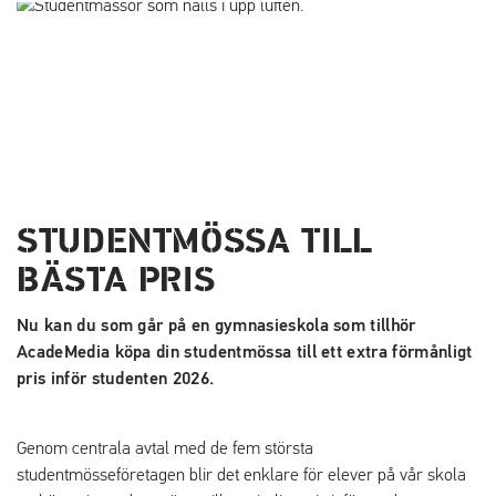
a
a
t
t
i
i
l
l
l
l
i
s
n
i
n
d
e
f
STUDENTMÖSSA TILL
h
o
BÄSTA PRIS
å
t
l
Nu kan du som går på en gymnasieskola som tillhör
l
AcadeMedia köpa din studentmössa till ett extra förmånligt
pris inför studenten 2026.
Genom centrala avtal med de fem största
studentmösseföretagen blir det enklare för elever på vår skola