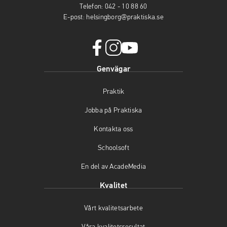
Telefon:
042 - 10 88 60
E-post:
helsingborg@praktiska.se
f
i
y
Genvägar
a
n
o
c
s
u
Praktik
e
t
t
b
a
u
Jobba på Praktiska
o
g
b
o
r
e
Kontakta oss
k
a
(
(
m
ö
Schoolsoft
ö
(
p
En del av AcadeMedia
p
ö
p
p
p
n
Kvalitet
n
p
a
a
n
s
Vårt kvalitetsarbete
s
a
i
i
s
n
Våra kvalitetsresultat