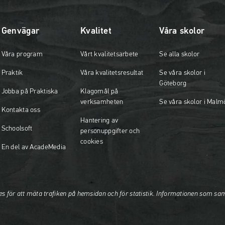
Genvägar
Kvalitet
Våra skolor
Våra program
Vårt kvalitetsarbete
Se alla skolor
Praktik
Våra kvalitetsresultat
Se våra skolor i
Göteborg
Jobba på Praktiska
Klagomål på
verksamheten
Se våra skolor i Malm
Kontakta oss
Hantering av
Schoolsoft
personuppgifter och
cookies
En del av AcadeMedia
es för att mäta trafiken på hemsidan och för statistik. Informationen som sa