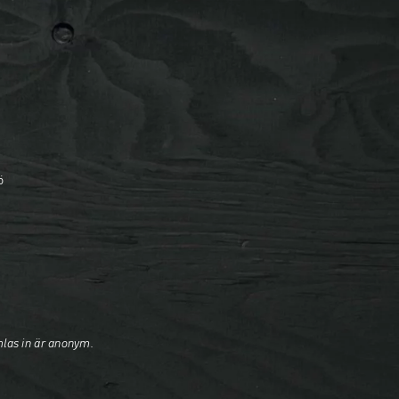
ö
mlas in är anonym.