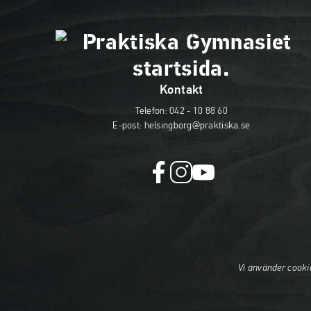
Kontakt
Telefon:
042 - 10 88 60
E-post:
helsingborg@praktiska.se
f
i
y
a
n
o
c
s
u
e
t
t
b
a
u
o
g
b
Vi använder cooki
o
r
e
k
a
(
(
m
ö