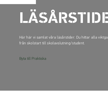
p
p
a
a
t
t
LÄSÅRSTID
i
i
l
l
l
l
i
s
Här här vi samlat våra läsårstider. Du hittar alla viktg
n
i
från skolstart till skolavslutning/student.
n
d
e
f
Byta till Praktiska
h
o
å
t
l
l